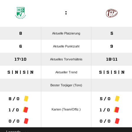
:
8
5
Aktuelle Platzierung
6
9
Aktuelle Punktzahl
17:10
18:11
Aktuelles Torverhältnis
S | N | S | N
S | S | S | N
Aktueller Trend
Bester Torjäger (Tore)
8 / 0
5 / 0
Karten (Team/Offiz.)
1 / 0
1 / 0
0 / 0
0 / 0