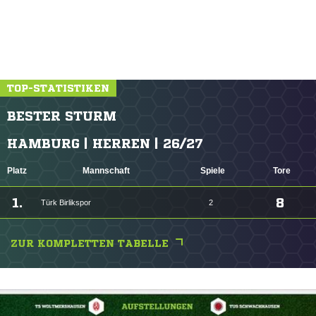
Tom Kankowski fehlen seit der Geburt die rechte Hand und ein Teil
des rechten Unterarms. Auf
FUSSBALL.de
erzählt der 21-Jährige,
wie er trotz Handicap in der Regionalliga spielen kann.
Mehr lesen
TOP-STATISTIKEN
BESTER STURM
HAMBURG | HERREN | 26/27
Platz
Mannschaft
Spiele
Tore
1.
8
Türk Birlikspor
2