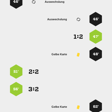
46’
Auswechslung
46’
Auswechslung
:


47’
48’
Gelbe Karte
:


51’
:


56’
62’
Gelbe Karte