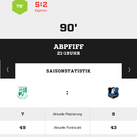
:


78’
Eigentor
90'
ABPFIFF
21:19UHR
ANZEIGE
SAISONSTATISTIK
:
7
9
Aktuelle Platzierung