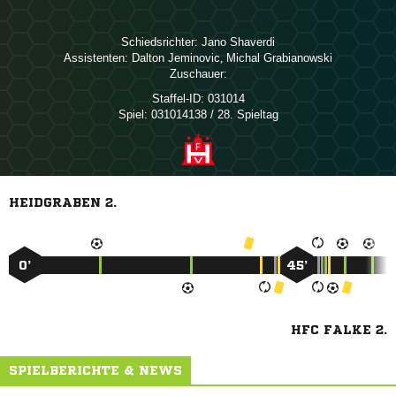
Schiedsrichter:
 
Assistenten:
 
,  
Zuschauer:
Staffel-ID:
031014
Spiel:
031014138 / 28. Spieltag
HEIDGRABEN 2.
0’
45’
HFC FALKE 2.
SPIELBERICHTE & NEWS