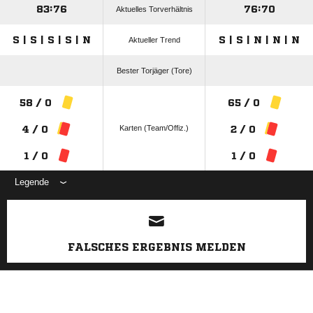
49
43
Aktuelle Punktzahl
83:76
76:70
Aktuelles Torverhältnis
S | S | S | S | N
S | S | N | N | N
Aktueller Trend
Bester Torjäger (Tore)
58 / 0
65 / 0
Karten (Team/Offiz.)
4 / 0
2 / 0
1 / 0
1 / 0
Legende
ANZEIGE