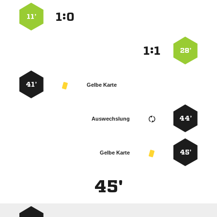
:


11’
:


28’
41’
Gelbe Karte
44’
Auswechslung
45’
Gelbe Karte
45'