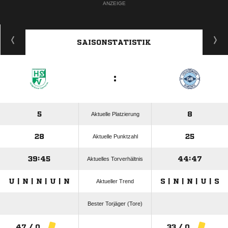
ANZEIGE
SAISONSTATISTIK
:
5
8
Aktuelle Platzierung
28
25
Aktuelle Punktzahl
39:45
44:47
Aktuelles Torverhältnis
U | N | N | U | N
S | N | N | U | S
Aktueller Trend
Bester Torjäger (Tore)
47 / 0
33 / 0