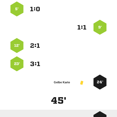
:


5’
:


9’
:


12’
:


23’
24’
Gelbe Karte
45'