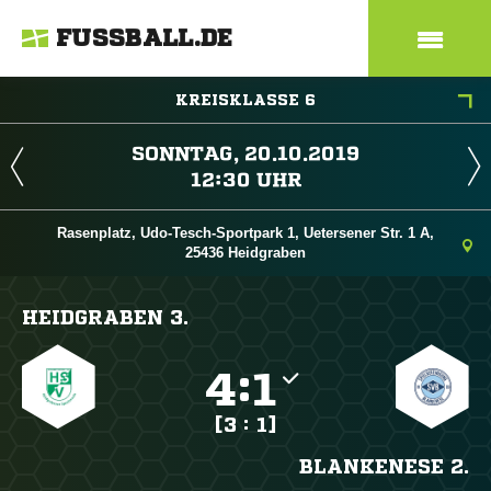
FUSSBALL.DE
KREISKLASSE 6
 
 
Rasenplatz, Udo-Tesch-Sportpark 1, Uetersener Str. 1 A,
25436 Heidgraben
HEIDGRABEN 3.

:

[3 : 1]
BLANKENESE 2.