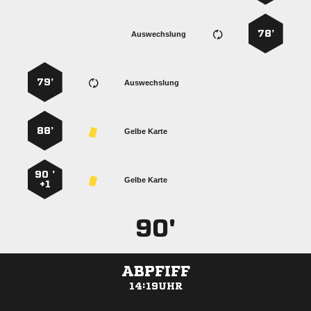
78’
Auswechslung
79’
Auswechslung
88’
Gelbe Karte
90 ’
Gelbe Karte
+1
90'
ABPFIFF
14:19UHR