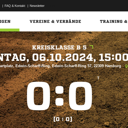
|
FAQ & Kontakt
|
Newsletter
Link
IGEN
VEREINE & VERBÄNDE
TRAINING &
KREISKLASSE B 5
 


artplatz, Edwin-Scharff-Ring, Edwin-Scharff-Ring 57, 22309 Hamburg
:


T
[0 : 0]