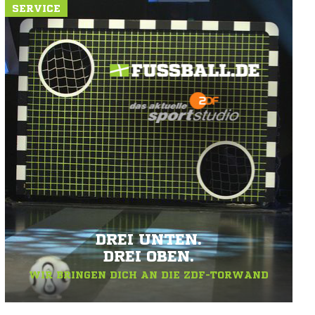
SERVICE
DREI UNTEN.
DREI OBEN.
WIR BRINGEN DICH AN DIE ZDF-TORWAND