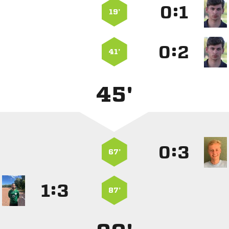
:


19’
:


41’
45'
:


67’
:


87’