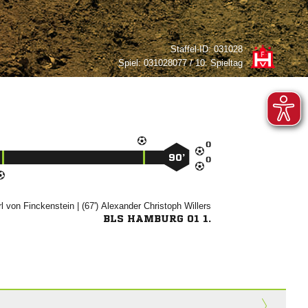
Staffel-ID:
031028
Spiel:
031028077 / 10. Spieltag

90’


 
| (67')
 

BLS HAMBURG 01 1.