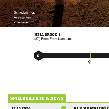
Schiedsrichter:
Assistenten:
Zuschauer:
HELLBROOK 1.
(87')
 

0’
SPIELBERICHTE & NEWS
BLS HAMBURG 0
13.10.2024