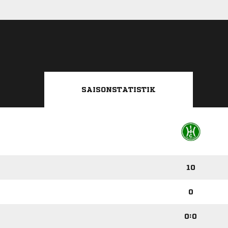
SAISONSTATISTIK
10
0
0:0