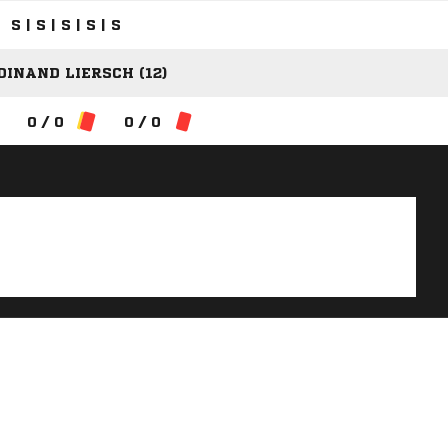
S | S | S | S | S
DINAND LIERSCH (12)
0 / 0
0 / 0