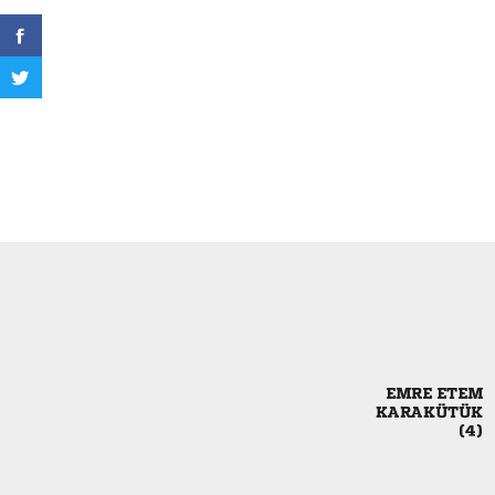
 

