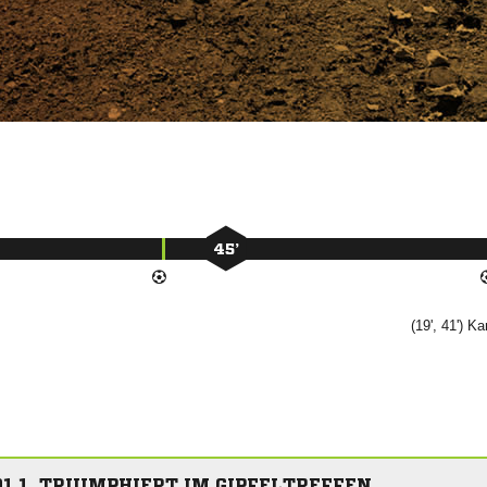
45’
(19', 41')

1 1. TRIUMPHIERT IM GIPFELTREFFEN