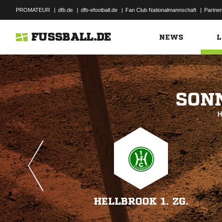
PROMATEUR
|
dfb.de
|
dfb-efootball.de
|
Fan Club Nationalmannschaft
|
Partner
FUSSBALL.DE
NEWS
L

H
HELLBROOK 1. ZG.