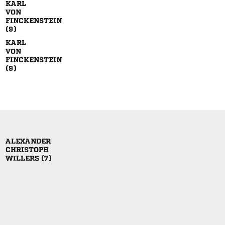










 