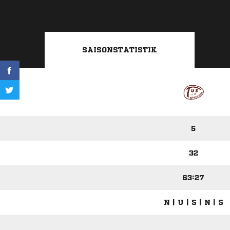
SAISONSTATISTIK
5
32
63:27
N | U | S | N | S