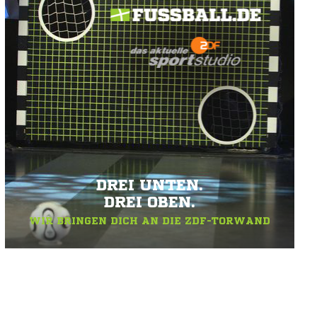
DREI UNTEN.
DREI OBEN.
WIR BRINGEN DICH AN DIE ZDF-TORWAND