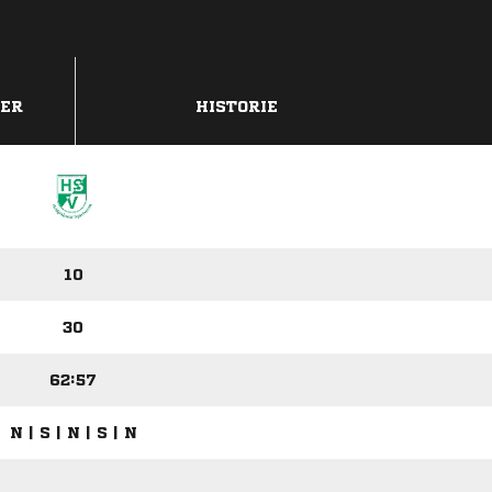
DER
HISTORIE
10
30
62:57
N | S | N | S | N