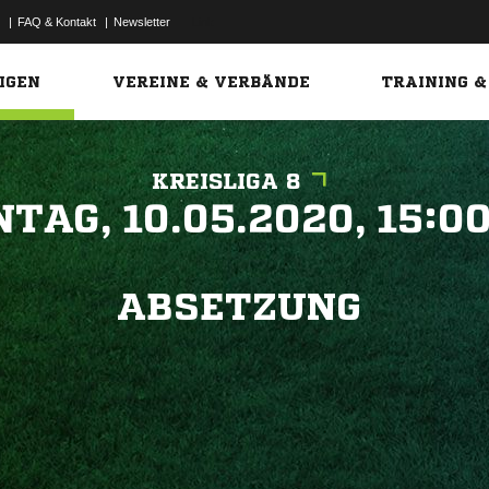
|
FAQ & Kontakt
|
Newsletter
Link
IGEN
VEREINE & VERBÄNDE
TRAINING &
KREISLIGA 8
 


ABSETZUNG