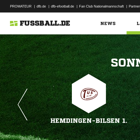
PROMATEUR
|
dfb.de
|
dfb-efootball.de
|
Fan Club Nationalmannschaft
|
Partner
FUSSBALL.DE
NEWS
L

HEMDINGEN-BILSEN 1.