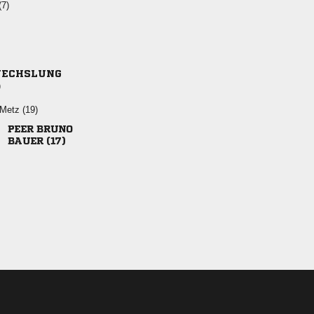
(7)
ECHSLUNG
)
 
 
 