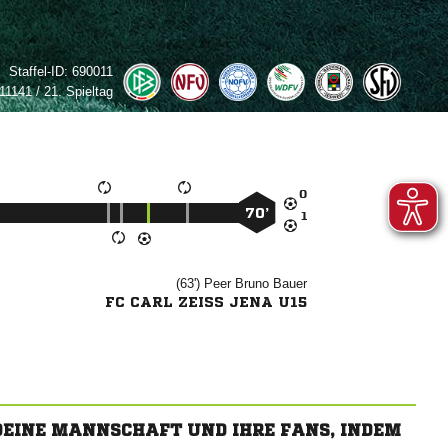
Staffel-ID:
690011
1141 / 21. Spieltag

70’

(63')
 

FC CARL ZEISS JENA U15
 DEINE MANNSCHAFT UND IHRE FANS, INDEM