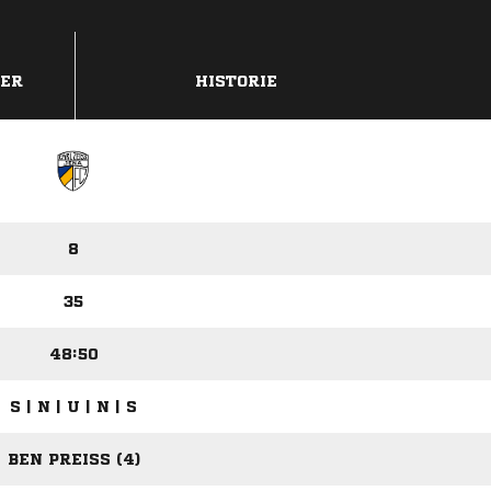
DER
HISTORIE
8
35
48:50
S | N | U | N | S
BEN PREISS (4)