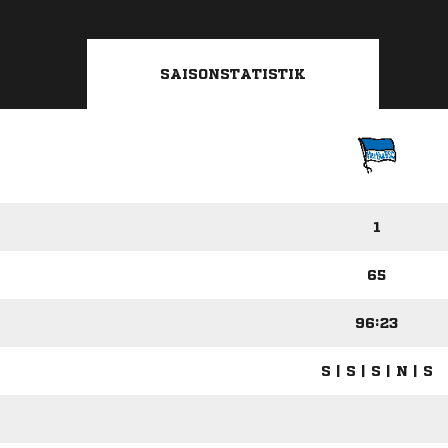
SAISONSTATISTIK
1
65
96:23
S | S | S | N | S