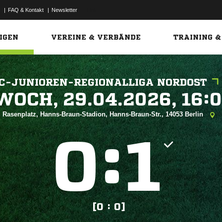
|
FAQ & Kontakt
|
Newsletter
Link
IGEN
VEREINE & VERBÄNDE
TRAINING &
C-JUNIOREN-REGIONALLIGA NORDOST
 


Rasenplatz, Hanns-Braun-Stadion, Hanns-Braun-Str., 14053 Berlin
:


[0 : 0]