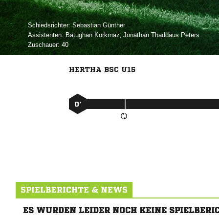
Schiedsrichter:
 
Assistenten:
 
,   
Zuschauer:
40
HERTHA BSC U15
0’
SPIELBERICHTE & NEWS
ES WURDEN LEIDER NOCH KEINE SPIELBERI