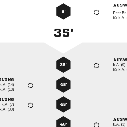
AUSW
6’
 
für
k.A. 
35'
AUSW
36’
k.A. (9)
für
k.A. 
SLUNG
k.A. (14)
45’
k.A. (13)
SLUNG
k.A. (7)
45’
k.A. (30)
AUSW
48’
k.A. (3)