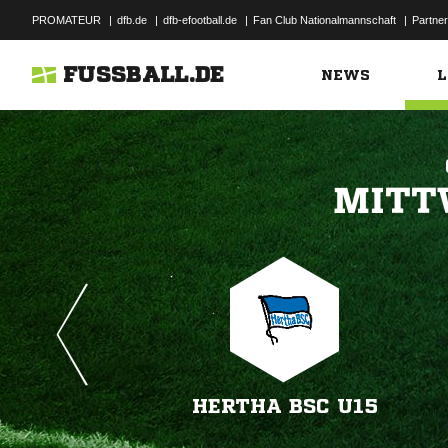
PROMATEUR
|
dfb.de
|
dfb-efootball.de
|
Fan Club Nationalmannschaft
|
Partner
FUSSBALL.DE
NEWS
L

HERTHA BSC U15