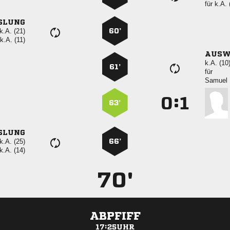
für
k.A. 
SLUNG
k.A. (21)
60’
k.A. (11)
AUSW
k.A. (10
61’
für
 
:


63’
SLUNG
k.A. (25)
66’
k.A. (14)
70'
ABPFIFF
17:25UHR