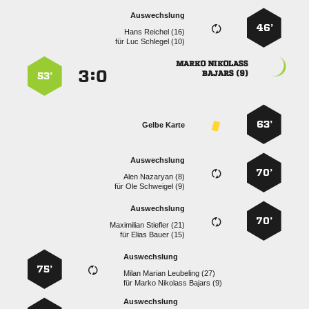
Auswechslung
46’
  
für
  
 
:


 
53’
63’
Gelbe Karte
Auswechslung
70’
  
für
  
Auswechslung
70’
  
für
  
Auswechslung
75’
   
für
   
Auswechslung