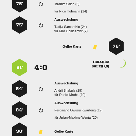
75’
  
für
  
Auswechslung
75’
  
für
  
76’
Gelbe Karte

:


 
81’
Auswechslung
84’
  
für
  
Auswechslung
84’
   
für
  
90’
Gelbe Karte