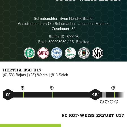
Schiedsrichter:
  
Assistenten:
  
,  
Zuschauer:
52
Staffel-ID:
890203
Spiel:
890203050 / 13. Spieltag
HERTHA BSC U17
(6', 53')

| (23')

| (81')

0’
45’
FC ROT-WEISS ERFURT U17