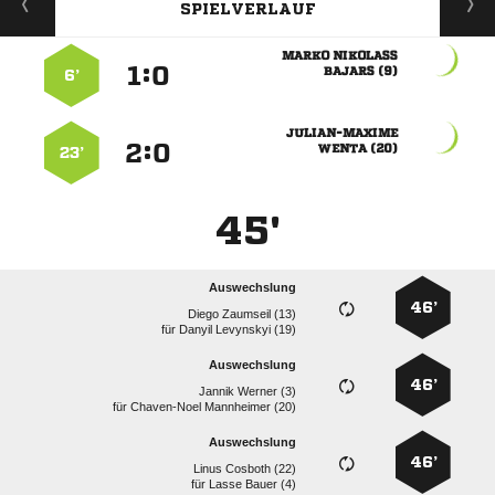
SPIELVERLAUF
 
:


 
6’

:


 
23’
45'
Auswechslung
46’
  
für
  
Auswechslung
46’
  
für
  
Auswechslung
46’
  
für
  