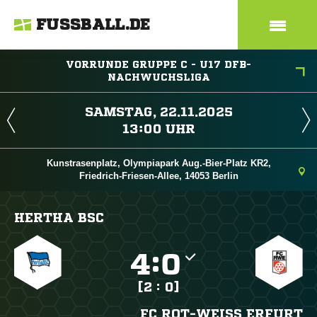
FUSSBALL.DE
VORRUNDE GRUPPE C - U17 DFB-
NACHWUCHSLIGA
 
 
Kunstrasenplatz, Olympiapark Aug.-Bier-Platz KR2,
Friedrich-Friesen-Allee, 14053 Berlin
HERTHA BSC

:

[2 : 0]
FC ROT-WEISS ERFURT