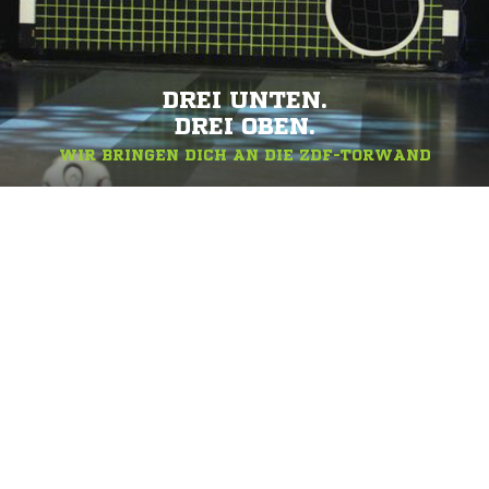
DREI UNTEN.
DREI OBEN.
WIR BRINGEN DICH AN DIE ZDF-TORWAND