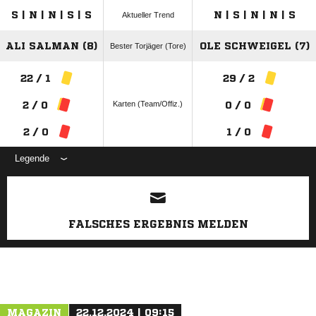
S | N | N | S | S
N | S | N | N | S
Aktueller Trend
ALI SALMAN (8)
OLE SCHWEIGEL (7)
Bester Torjäger (Tore)
22 / 1
29 / 2
Karten (Team/Offiz.)
2 / 0
0 / 0
2 / 0
1 / 0
Legende
ANZEIGE
FALSCHES ERGEBNIS MELDEN
MAGAZIN
22.12.2024 | 09:15