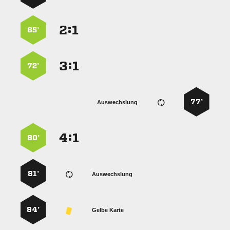
:


65’
:


72’
77’
Auswechslung
:


80’
81’
Auswechslung
84’
Gelbe Karte