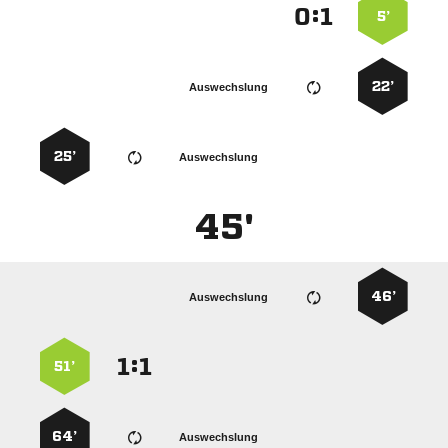
:


5’
22’
Auswechslung
25’
Auswechslung
45'
46’
Auswechslung
:


51’
64’
Auswechslung