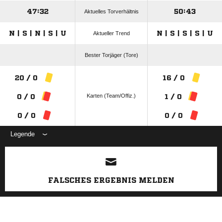
47:32
50:43
Aktuelles Torverhältnis
N | S | N | S | U
N | S | S | S | U
Aktueller Trend
Bester Torjäger (Tore)
20 / 0
16 / 0
Karten (Team/Offiz.)
0 / 0
1 / 0
0 / 0
0 / 0
Legende
ANZEIGE
FALSCHES ERGEBNIS MELDEN