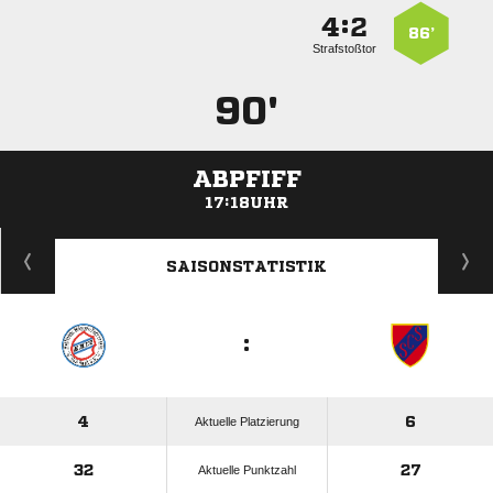
:


86’
Strafstoßtor
90'
ABPFIFF
17:18UHR
ANZEIGE
SAISONSTATISTIK
:
4
6
Aktuelle Platzierung
32
27
Aktuelle Punktzahl