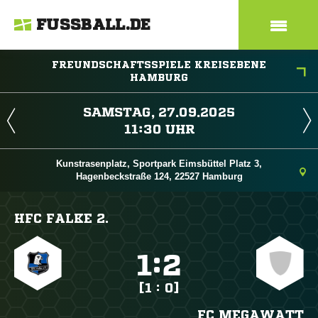
FUSSBALL.DE
FREUNDSCHAFTSSPIELE KREISEBENE
HAMBURG
 
 
Kunstrasenplatz, Sportpark Eimsbüttel Platz 3,
Hagenbeckstraße 124, 22527 Hamburg
HFC FALKE 2.

:

[1 : 0]
FC MEGAWATT