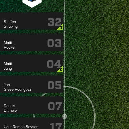
32


T
03


04


C
05

 
07


17
  