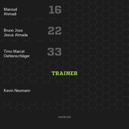
16


22
 
 
33
 

TRAINER
 
ANZEIGE