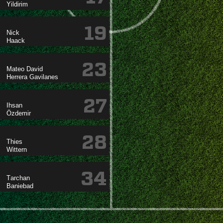

19


23
 
 
27


28


34

