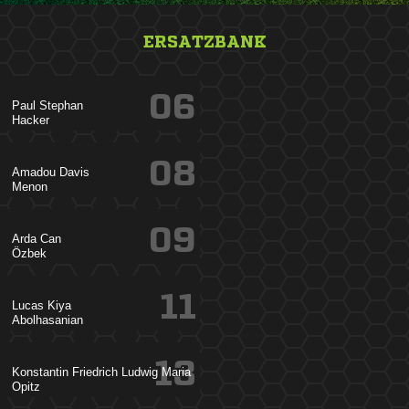
ERSATZBANK
06
 

08
 

09
 

11
 

13
   
