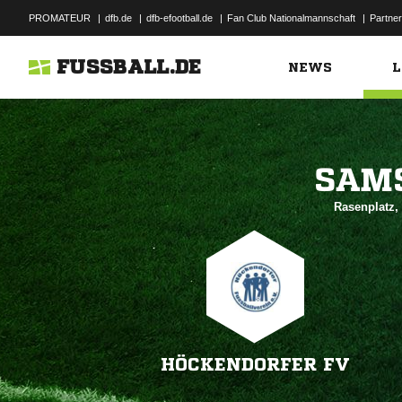
PROMATEUR
|
dfb.de
|
dfb-efootball.de
|
Fan Club Nationalmannschaft
|
Partner
FUSSBALL.DE
NEWS
L

Rasenplatz,
HÖCKENDORFER FV