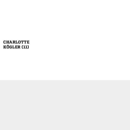

 