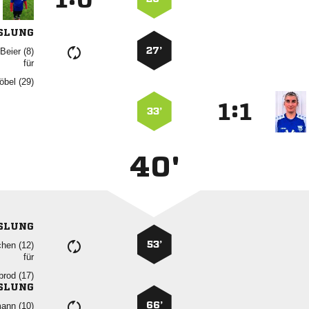
SLUNG
27’
 
für
 
:


33’
40'
SLUNG
53’
 
für
 
SLUNG
66’
 