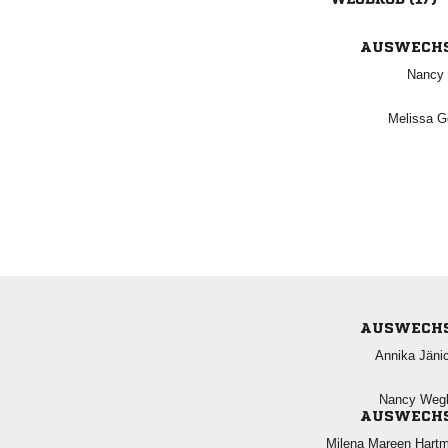
AUSWECH
 
 
AUSWECH
 
 
AUSWECH
  