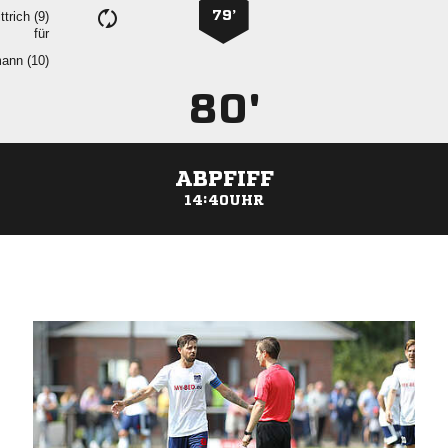
79’
 
für
 
80'
ABPFIFF
14:40UHR
ANZEIGE