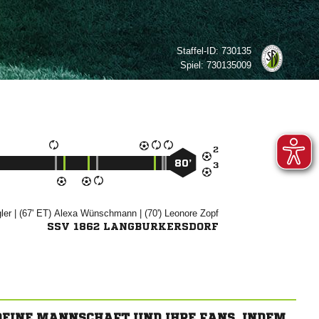
Staffel-ID:
730135
Spiel:
730135009

80’


| (67' ET)


| (70')


SSV 1862 LANGBURKERSDORF
 DEINE MANNSCHAFT UND IHRE FANS, INDEM