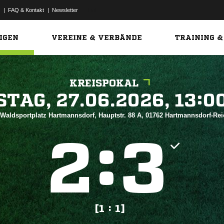
|
FAQ & Kontakt
|
Newsletter
Link
IGEN
VEREINE & VERBÄNDE
TRAINING &
KREISPOKAL
 


 Waldsportplatz Hartmannsdorf, Hauptstr. 88 A, 01762 Hartmannsdorf-R
:


[1 : 1]