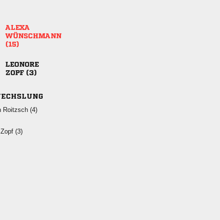




 
ECHSLUNG
  
 