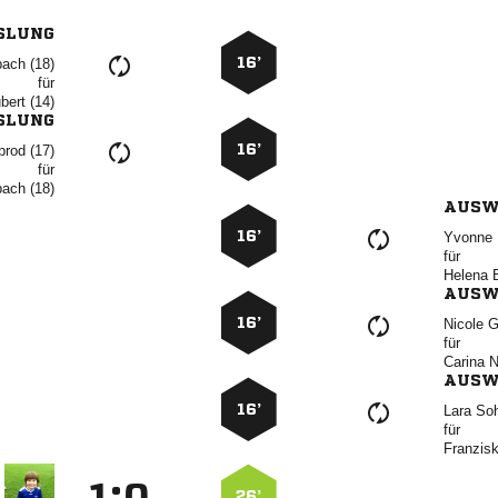
SLUNG
16’
 
für
 
SLUNG
16’
 
für
 
AUSW
16’
 
für
 
AUSW
16’
 
für
 
AUSW
16’
 
für

:


26’