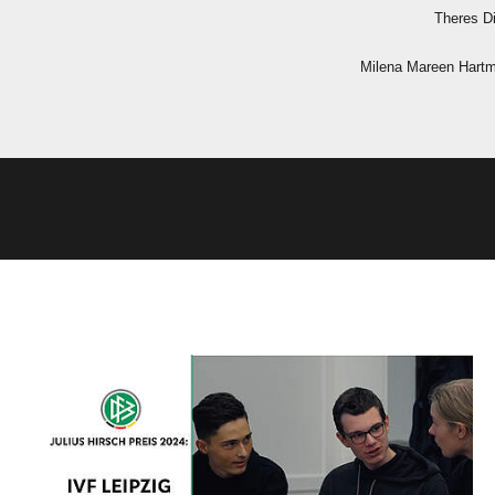
 
  