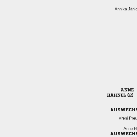
 

 
AUSWECH
 
 
AUSWECH