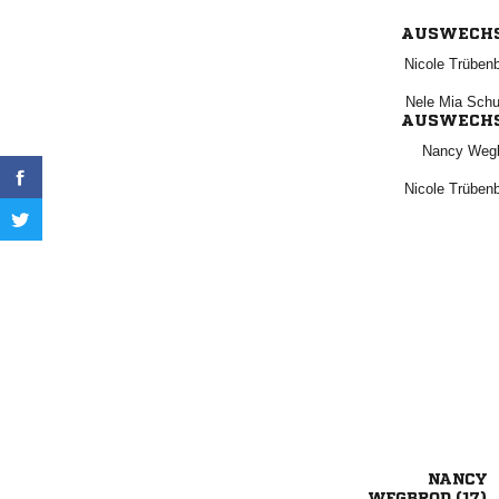
AUSWECH
 
  
AUSWECH
 
 

 