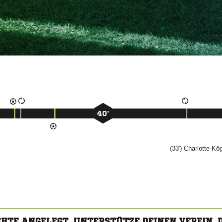
40’
(33')


CHTE ANGELEGT. UNTERSTÜTZE DEINEN VEREIN,