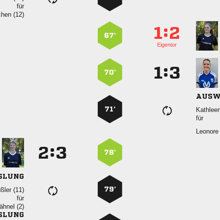
für
 
:


67’
Eigentor
:


70’
AUSW
71’

für
 
:


78’
SLUNG
79’
 
für
 
SLUNG