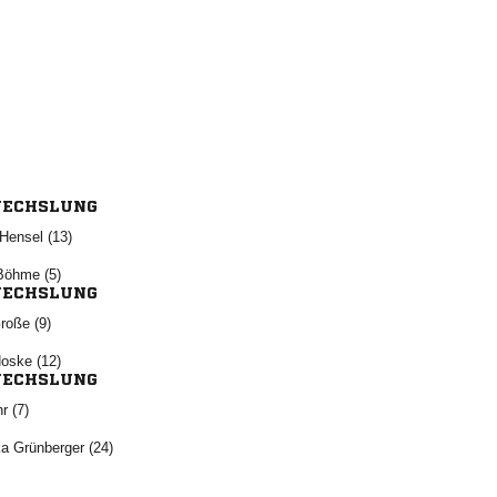
ECHSLUNG
 
 
ECHSLUNG
 
 
ECHSLUNG
 
  