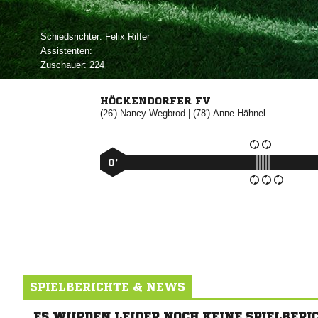
Schiedsrichter:
 
Assistenten:
Zuschauer:
224
HÖCKENDORFER FV
(26')


| (78')


0’
SPIELBERICHTE & NEWS
ES WURDEN LEIDER NOCH KEINE SPIELBERI