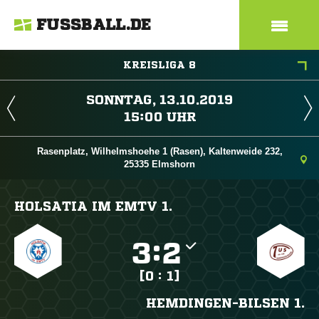
FUSSBALL.DE
KREISLIGA 8
 
 
Rasenplatz, Wilhelmshoehe 1 (Rasen), Kaltenweide 232,
25335 Elmshorn
HOLSATIA IM EMTV 1.

:

[0 : 1]
HEMDINGEN-BILSEN 1.