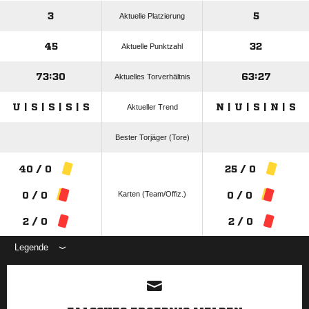
3
5
Aktuelle Platzierung
45
32
Aktuelle Punktzahl
73:30
63:27
Aktuelles Torverhältnis
U | S | S | S | S
N | U | S | N | S
Aktueller Trend
Bester Torjäger (Tore)
40 / 0
25 / 0
Karten (Team/Offiz.)
0 / 0
0 / 0
2 / 0
2 / 0
Legende
ANZEIGE