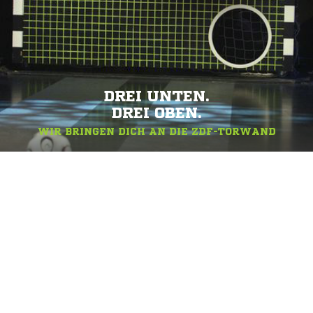
DREI UNTEN.
DREI OBEN.
WIR BRINGEN DICH AN DIE ZDF-TORWAND