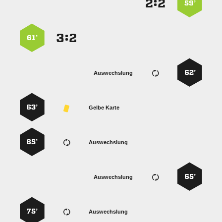
:


59’
:


61’
62’
Auswechslung
63’
Gelbe Karte
65’
Auswechslung
65’
Auswechslung
75’
Auswechslung