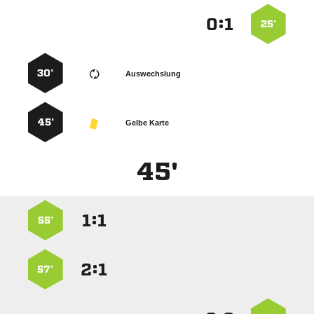
:


25’
30’
Auswechslung
45’
Gelbe Karte
45'
:


55’
:


57’