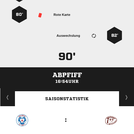
80’
Rote Karte
82’
Auswechslung
90'
ABPFIFF
16:54UHR
ANZEIGE
SAISONSTATISTIK
: