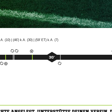
 k.A. (10) | (46') k.A. (30) | (59' ET) k.A. (7)
30’
CHTE ANGELEGT. UNTERSTÜTZE DEINEN VEREIN,