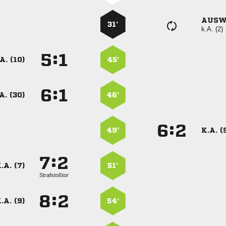
AUSW
31’
k.A. (2)
:


A. (10)
45’
:


A. (30)
46’
:


49’
K.A. (
:


.A. (7)
51’
Strafstoßtor
:


.A. (9)
54’