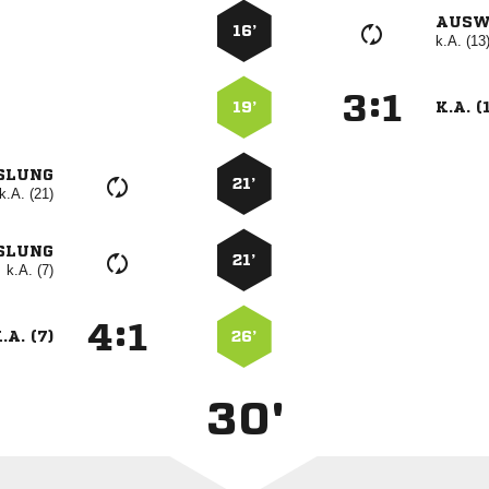
AUSW
16’
k.A. (13
:


19’
K.A. (
SLUNG
21’
k.A. (21)
SLUNG
21’
k.A. (7)
:


.A. (7)
26’
30'