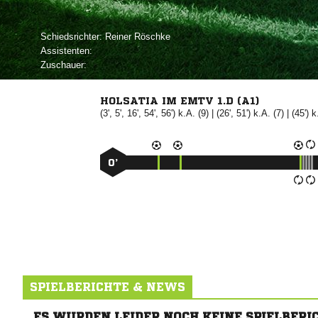
Schiedsrichter:
 
Assistenten:
Zuschauer:
HOLSATIA IM EMTV 1.D (A1)
(3', 5', 16', 54', 56') k.A. (9) | (26', 51') k.A. (7) | (45')
0’
SPIELBERICHTE & NEWS
ES WURDEN LEIDER NOCH KEINE SPIELBERI