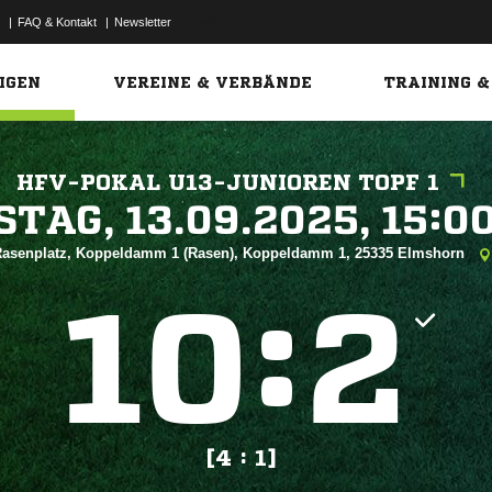
|
FAQ & Kontakt
|
Newsletter
Link
IGEN
VEREINE & VERBÄNDE
TRAINING &
HFV-POKAL U13-JUNIOREN TOPF 1
 


asenplatz, Koppeldamm 1 (Rasen), Koppeldamm 1, 25335 Elmshorn
:


[4 : 1]