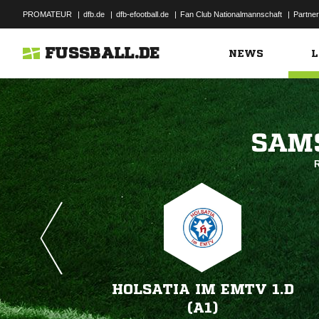
PROMATEUR
|
dfb.de
|
dfb-efootball.de
|
Fan Club Nationalmannschaft
|
Partner
FUSSBALL.DE
NEWS
L

R
HOLSATIA IM EMTV 1.D
(A1)