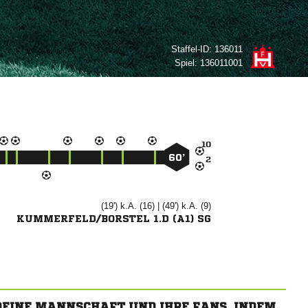
Staffel-ID:
136011
Spiel:
136011001

60’

(19') k.A. (16) | (49') k.A. (9)
KUMMERFELD/BORSTEL 1.D (A1) SG
 DEINE MANNSCHAFT UND IHRE FANS, INDEM