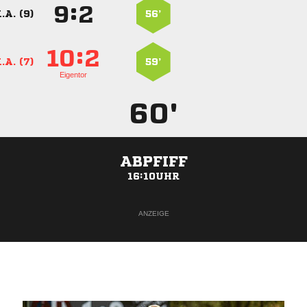
:


.A. (9)
56’
:


.A. (7)
59’
Eigentor
60'
ABPFIFF
16:10UHR
ANZEIGE