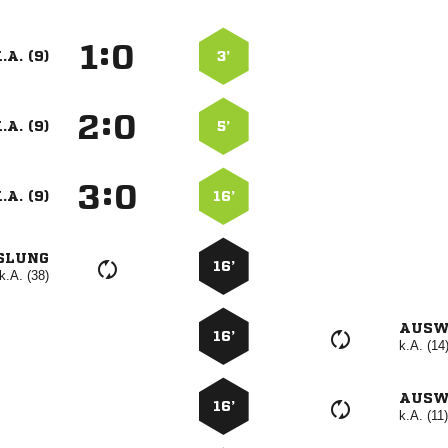
:


.A. (9)
3’
:


.A. (9)
5’
:


.A. (9)
16’
SLUNG
16’
k.A. (38)
AUSW
16’
k.A. (14
AUSW
16’
k.A. (11)