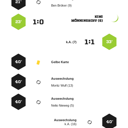
21’
  

:


 
23’
:


33’
k.A. (7)
40’
Gelbe Karte
Auswechslung
40’
  
Auswechslung
40’
  
Auswechslung
40’
k.A. (16)