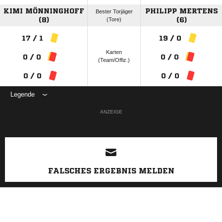
KIMI MÖNNINGHOFF
PHILIPP MERTENS
Bester Torjäger
(8)
(Tore)
(6)
17 / 1
19 / 0
Karten
0 / 0
0 / 0
(Team/Offiz.)
0 / 0
0 / 0
Legende
ANZEIGE
FALSCHES ERGEBNIS MELDEN