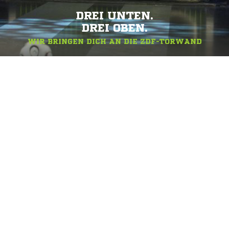
DREI UNTEN.
DREI OBEN.
WIR BRINGEN DICH AN DIE ZDF-TORWAND