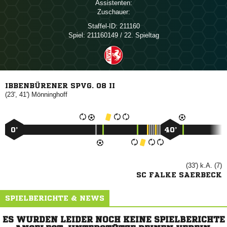
Assistenten:
Zuschauer:
Staffel-ID:
211160
Spiel:
211160149 / 22. Spieltag
IBBENBÜRENER SPVG. 08 II
(23', 41')

0’
40’
(33') k.A. (7)
SC FALKE SAERBECK
SPIELBERICHTE & NEWS
ES WURDEN LEIDER NOCH KEINE SPIELBERICHTE