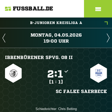
FUSSBALL.DE
B-JUNIOREN KREISLIGA A
 
 
IBBENBÜRENER SPVG. 08 II

:

[1 : 1]
SC FALKE SAERBECK
Schiedsrichter:
 