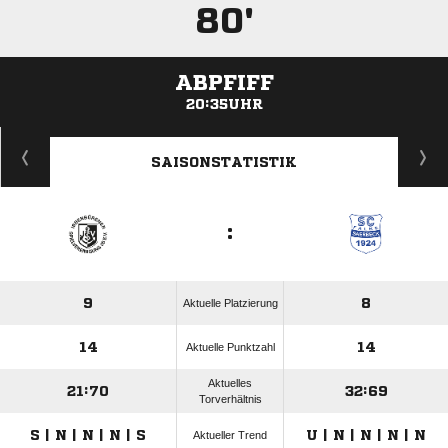
80'
ABPFIFF
20:35UHR
ANZEIGE
SAISONSTATISTIK
:
9
8
Aktuelle Platzierung
14
14
Aktuelle Punktzahl
Aktuelles
21:70
32:69
Torverhältnis
S | N | N | N | S
U | N | N | N | N
Aktueller Trend