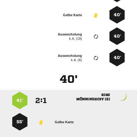
40’
Gelbe Karte
Auswechslung
40’
k.A. (19)
Auswechslung
40’
k.A. (6)
40'

:


 
41’
55’
Gelbe Karte