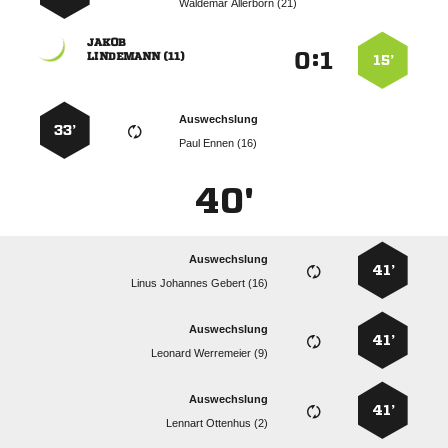
  

:


 
15’
Auswechslung
33’
  
40'
Auswechslung
41’
   
Auswechslung
41’
  
Auswechslung
41’
  