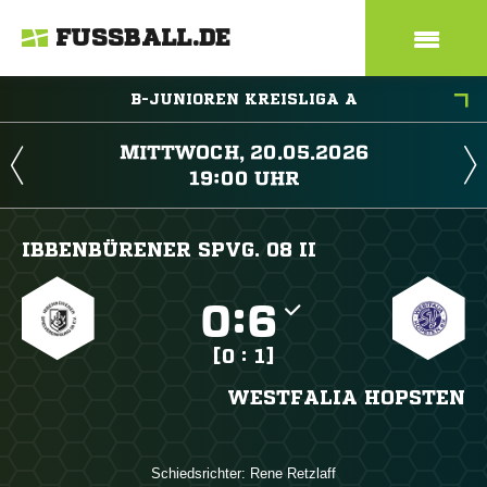
FUSSBALL.DE
B-JUNIOREN KREISLIGA A
 
 
IBBENBÜRENER SPVG. 08 II

:

[0 : 1]
WESTFALIA HOPSTEN
Schiedsrichter:
 