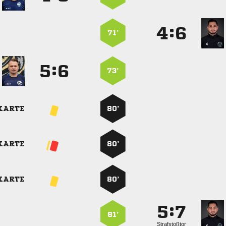
:


71’
:


73’
KARTE
80’
KARTE
80’
KARTE
80’
:


81’
Strafstoßtor