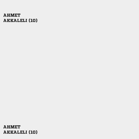

 

 