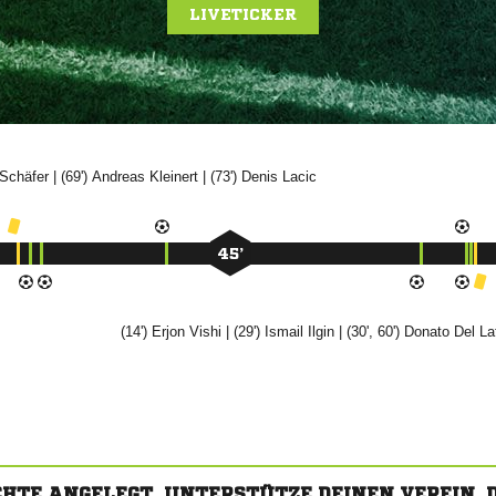
LIVETICKER

| (69')


| (73')


45’
(14')


| (29')


| (30', 60')

 
CHTE ANGELEGT. UNTERSTÜTZE DEINEN VEREIN,