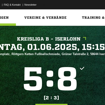
|
FAQ & Kontakt
|
Newsletter
Link
IGEN
VEREINE & VERBÄNDE
TRAINING &
KREISLIGA B - ISERLOHN
 


nplatz, Röttgers Ketten Fußballschmiede, Grüner Talstraße 2, 58644 Ise
:


[2 : 3]