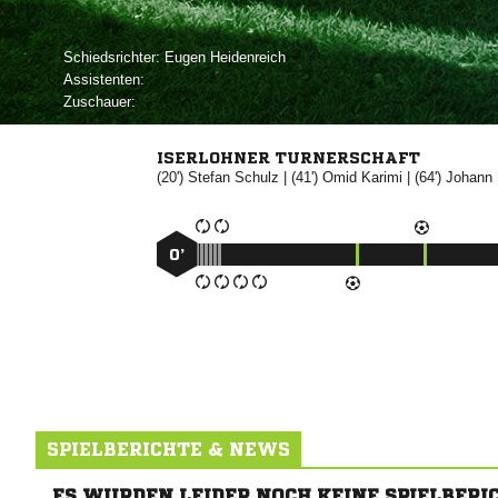
Schiedsrichter:
 
Assistenten:
Zuschauer:
ISERLOHNER TURNERSCHAFT
(20')


| (41')


| (64')

0’
SPIELBERICHTE & NEWS
ES WURDEN LEIDER NOCH KEINE SPIELBERI