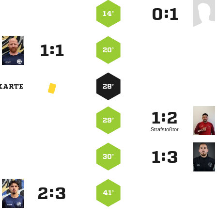
:


14’
:


20’
KARTE
28’
:


29’
Strafstoßtor
:


30’
:


41’