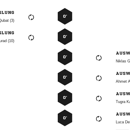
SLUNG
0’
 
SLUNG
0’
 
AUSW
0’
 
AUSW
0’
 
AUSW
0’
 
AUSW
0’
 