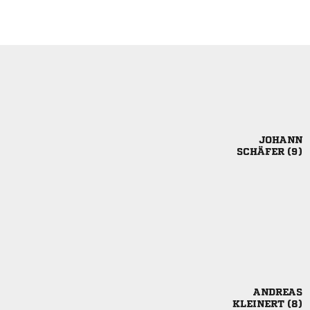

 

 