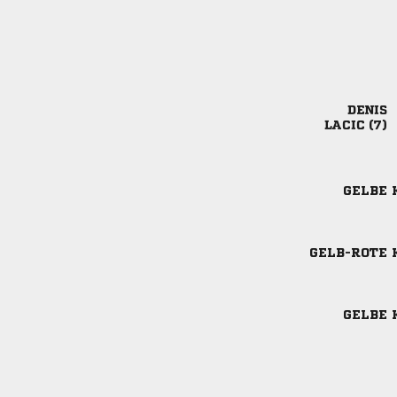

 
GELBE 
GELB-ROTE 
GELBE 