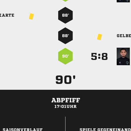
KARTE
88’
88’
GELB
:


90’
90'
ABPFIFF
17:01UHR
ANZEIGE
SAISONVERLAUF
SPIELE GEGENEINAN