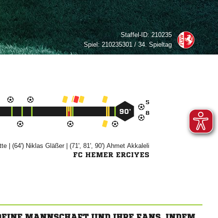
Staffel-ID:
210235
Spiel:
210235301 / 34. Spieltag

90’


| (64')


| (71', 81', 90')


FC HEMER ERCIYES
 DEINE MANNSCHAFT UND IHRE FANS, INDEM