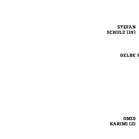

 
GELBE 

 