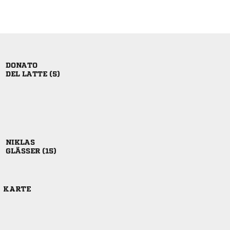

  

 
E KARTE