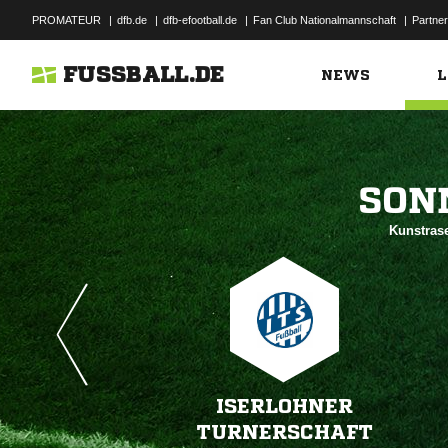
PROMATEUR
|
dfb.de
|
dfb-efootball.de
|
Fan Club Nationalmannschaft
|
Partner
FUSSBALL.DE
NEWS
L

Kunstrase
ISERLOHNER
TURNERSCHAFT