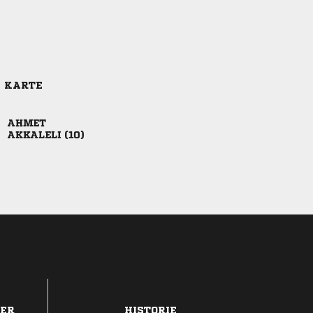
E KARTE

 
DER
HISTORIE