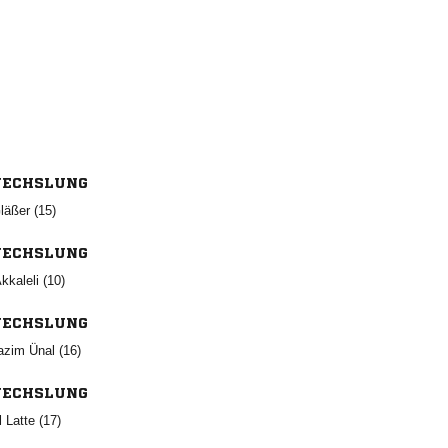
ECHSLUNG
 
ECHSLUNG
 
ECHSLUNG
  
ECHSLUNG
  