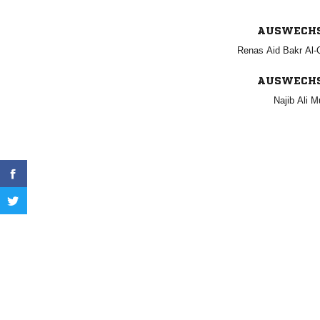
AUSWECH
   
AUSWECH
  