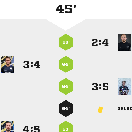
45'
:


60’
:


64’
:


64’
64’
GELB
:


69’