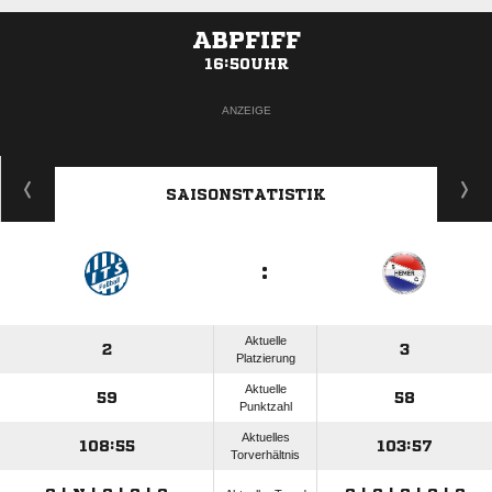
ABPFIFF
16:50UHR
ANZEIGE
SAISONSTATISTIK
:
Aktuelle
2
3
Platzierung
Aktuelle
59
58
Punktzahl
Aktuelles
108:55
103:57
Torverhältnis