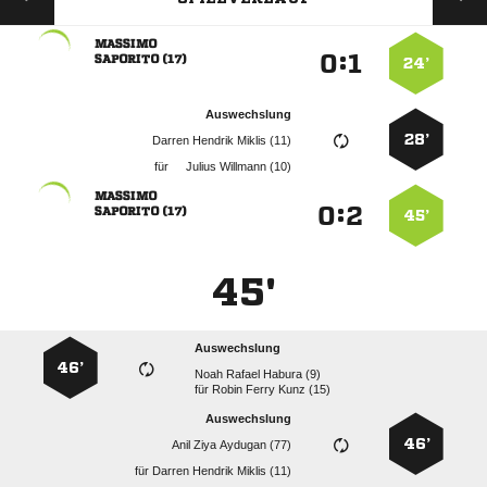

:


 
24’
Auswechslung
28’
   
für
  

:


 
45’
45'
Auswechslung
46’
   
für
   
Auswechslung
46’
   
für
   