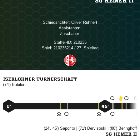
SG HEMER II
Schiedsrichter:
 
Assistenten:
Zuschauer:
Staffel-ID:
210235
Spiel:
210235214 / 27. Spieltag
ISERLOHNER TURNERSCHAFT
(74')

0’
45’
(24', 45')

| (71')

| (88')

SG HEMER II