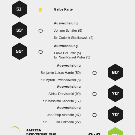
51’
Gelbe Karte
Auswechslung
53’
  
für
  
Auswechslung
59’
   
für
   
Auswechslung
60’
   
für
  
Auswechslung
70’
  
für
  
Auswechslung
70’
   
für
  

 