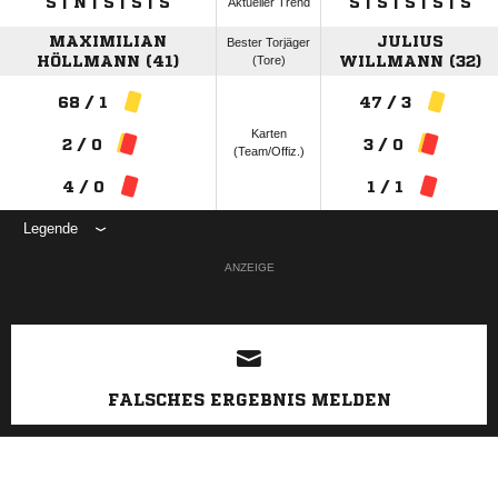
S | N | S | S | S
S | S | S | S | S
Aktueller Trend
MAXIMILIAN
JULIUS
Bester Torjäger
HÖLLMANN (41)
(Tore)
WILLMANN (32)
68 / 1
47 / 3
Karten
2 / 0
3 / 0
(Team/Offiz.)
4 / 0
1 / 1
Legende
ANZEIGE
FALSCHES ERGEBNIS MELDEN