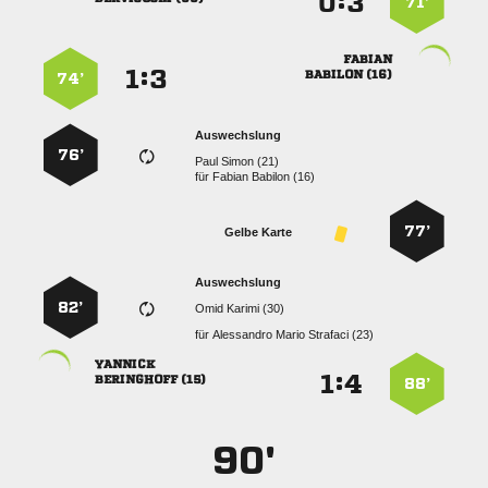
:


71’

:


 
74’
Auswechslung
76’
  
für
  
77’
Gelbe Karte
Auswechslung
82’
  
für
   

:


 
88’
90'