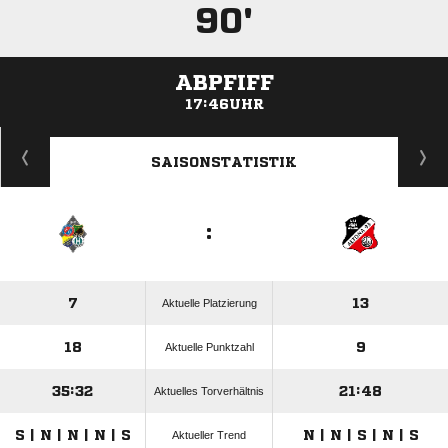
90'
ABPFIFF
17:46UHR
ANZEIGE
SAISONSTATISTIK
:
7
13
Aktuelle Platzierung
18
9
Aktuelle Punktzahl
35:32
21:48
Aktuelles Torverhältnis
S | N | N | N | S
N | N | S | N | S
Aktueller Trend