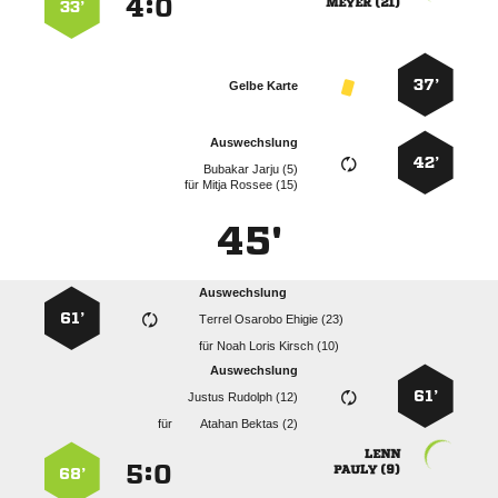
:


 
33’
37’
Gelbe Karte
Auswechslung
42’
  
für
  
45'
Auswechslung
61’
   
für
   
Auswechslung
61’
  
für
  

:


 
68’