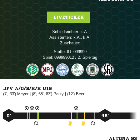
LIVETICKER
Schiedsrichter:

Assistenten:

, 
Zuschauer:
Staffel-ID:
099999
Spiel:
099999012 / 2. Spieltag
JFV A/O/B/H/H U19
(7', 33')

| (8', 68', 83')

| (12')

0’
45’
ALTONA 93