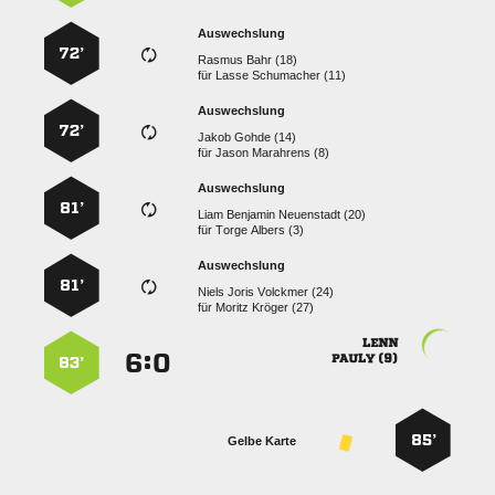
Auswechslung
72’
  
für
  
Auswechslung
72’
  
für
  
Auswechslung
81’
   
für
  
Auswechslung
81’
   
für
  

:


 
83’
85’
Gelbe Karte