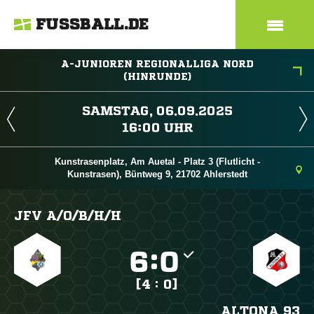
FUSSBALL.DE
A-JUNIOREN REGIONALLIGA NORD
(HINRUNDE)
 
 
Kunstrasenplatz, Am Auetal - Platz 3 (Flutlicht -
Kunstrasen), Büntweg 9, 21702 Ahlerstedt
JFV A/​O/​B/​H/​H

:

[4 : 0]
ALTONA 93