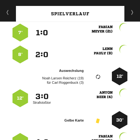
SPIELVERLAUF

:


 
7’

:


 
8’
Auswechslung
12’
   
für
  

:


 
12’
Strafstoßtor
30’
Gelbe Karte
