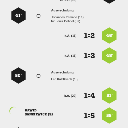
Auswechslung
41’
  
für
  
:


46’
k.A. (11)
:


48’
k.A. (11)
Auswechslung
50’
  
:


51’
k.A. (22)

:


 
55’