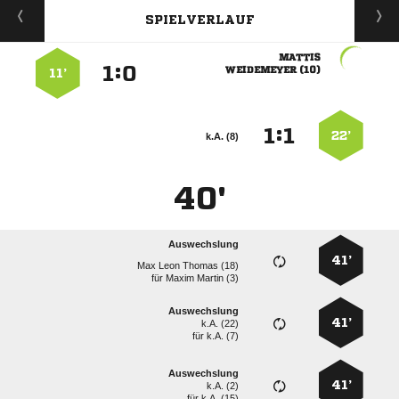
SPIELVERLAUF

:


 
11’
:


22’
k.A. (8)
40'
Auswechslung
41’
   
für
  
Auswechslung
41’
k.A. (22)
für
k.A. (7)
Auswechslung
41’
k.A. (2)
für
k.A. (15)