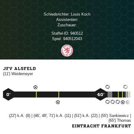
Schiedsrichter:
 
Assistenten:
Zuschauer:
Staffel-ID:
940512
Spiel:
940512043
JFV ALSFELD
(11')

0’
40’
(22') k.A. (8) | (46', 48', 71') k.A. (11) | (51') k.A. (22) | (55')

|
(65')

EINTRACHT FRANKFURT