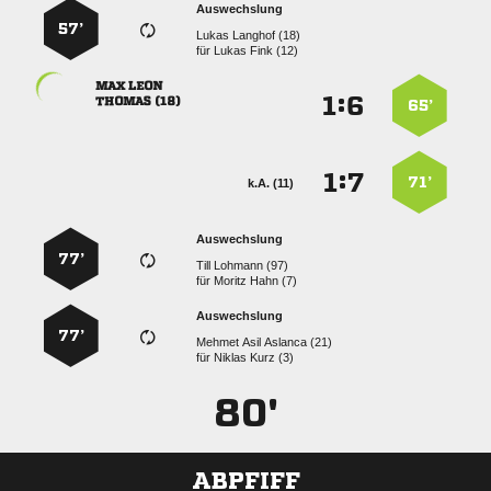
Auswechslung
57’
  
für
  
 
:


 
65’
:


71’
k.A. (11)
Auswechslung
77’
  
für
  
Auswechslung
77’
   
für
  
80'
ABPFIFF