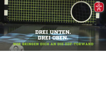
DREI UNTEN.
DREI OBEN.
WIR BRINGEN DICH AN DIE ZDF-TORWAND