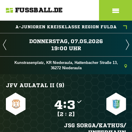
FUSSBALL.DE
A-JUNIOREN KREISKLASSE REGION FULDA
 
 
Kunstrasenplatz, KR Niederaula, Hattenbacher Straße 13,
36272 Niederaula
JFV AULATAL II (9)

:

[2 : 2]
JSG SORGA/​KATHUS/​