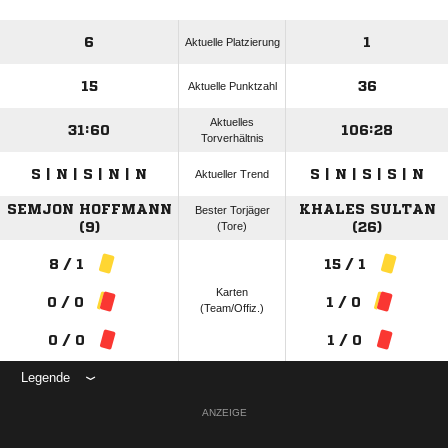
6
1
Aktuelle Platzierung
15
36
Aktuelle Punktzahl
Aktuelles
31:60
106:28
Torverhältnis
S | N | S | N | N
S | N | S | S | N
Aktueller Trend
SEMJON HOFFMANN
KHALES SULTAN
Bester Torjäger
(9)
(Tore)
(26)
8 / 1
15 / 1
Karten
0 / 0
1 / 0
(Team/Offiz.)
0 / 0
1 / 0
Legende
ANZEIGE