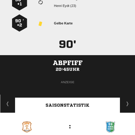
+1
  
90 ’
Gelbe Karte
+2
90'
ABPFIFF
20:45UHR
ANZEIGE
SAISONSTATISTIK
: