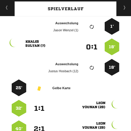
SPIELVERLAUF
Auswechslung
1’
  

:


 
18’
Auswechslung
18’
  
25’
Gelbe Karte

:


 
32’

:


 
40’