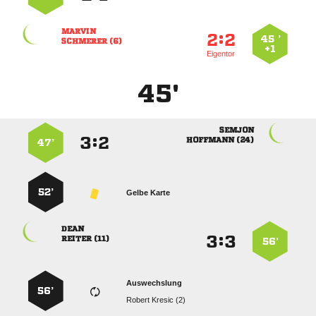

:


45 ’
 
+1
Eigentor
45'

:


 
47’
52’
Gelbe Karte

:


 
56’
Auswechslung
56’
  