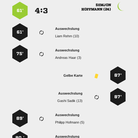

:


 
61’
Auswechslung
61’
  
Auswechslung
75’
  
87’
Gelbe Karte
Auswechslung
87’
  
Auswechslung
89’
  
Auswechslung
90 ’