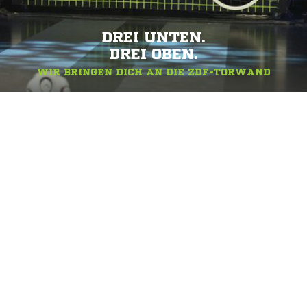
DREI UNTEN.
DREI OBEN.
WIR BRINGEN DICH AN DIE ZDF-TORWAND