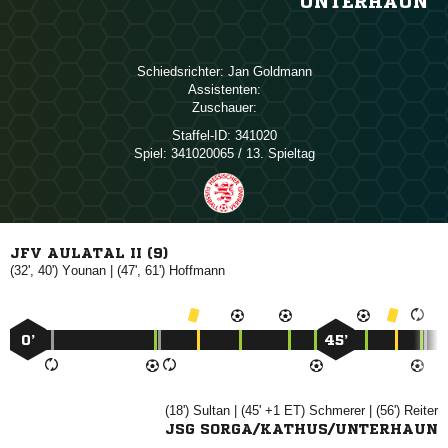
UNTERHAUN
Schiedsrichter:
 
Assistenten:
Zuschauer:
Staffel-ID:
341020
Spiel:
341020065 / 13. Spieltag
JFV AULATAL II (9)
(32', 40')

| (47', 61')

0’
45’
(18')

| (45' +1 ET)

| (56')

JSG SORGA/KATHUS/UNTERHAUN