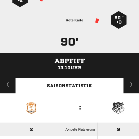
+2
90 ’
Rote Karte
+3
90'
ABPFIFF
13:10UHR
ANZEIGE
SAISONSTATISTIK
:
2
9
Aktuelle Platzierung