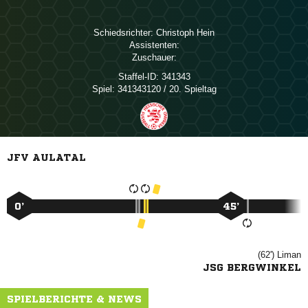
Schiedsrichter:
 
Assistenten:
Zuschauer:
Staffel-ID:
341343
Spiel:
341343120 / 20. Spieltag
JFV AULATAL
0’
45’
(62')

JSG BERGWINKEL
SPIELBERICHTE & NEWS