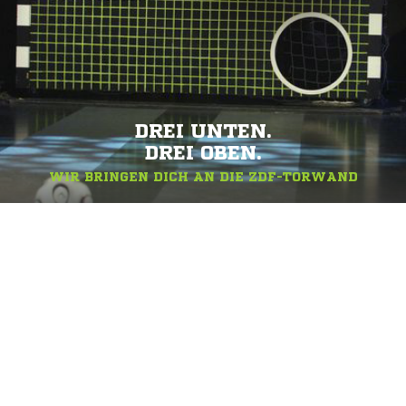
DREI UNTEN.
DREI OBEN.
WIR BRINGEN DICH AN DIE ZDF-TORWAND