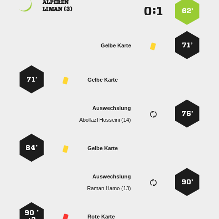

:


 
62’
71’
Gelbe Karte
71’
Gelbe Karte
Auswechslung
76’
  
84’
Gelbe Karte
Auswechslung
90’
  
90 ’
Rote Karte