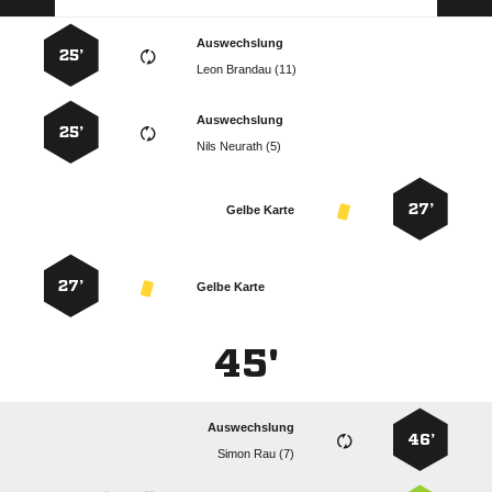
Auswechslung
25’
  
Auswechslung
25’
  
27’
Gelbe Karte
27’
Gelbe Karte
45'
Auswechslung
46’
  