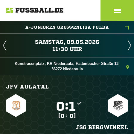
FUSSBALL.DE
A-JUNIOREN GRUPPENLIGA FULDA
 
 
Kunstrasenplatz, KR Niederaula, Hattenbacher Straße 13,
36272 Niederaula
JFV AULATAL

:

[0 : 0]
JSG BERGWINKEL