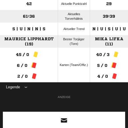
42
29
Aktuelle Punktzahl
Aktuelles
61:36
39:39
Torverhältnis
S | U | N | N | S
N | U | S | U | U
Aktueller Trend
MAURICE LIPPHARDT
MIKA LIFKA
Bester Torjäger
(19)
(Tore)
(11)
45 / 0
40 / 3
Karten (Team/Offiz.)
6 / 0
5 / 0
2 / 0
4 / 0
Legende
ANZEIGE