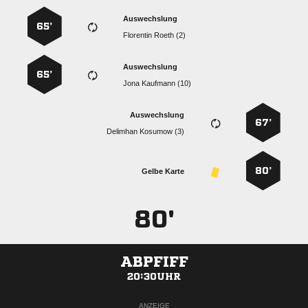
Auswechslung
65’
  
Auswechslung
65’
  
Auswechslung
67’
  
80’
Gelbe Karte
80'
ABPFIFF
20:30UHR
ANZEIGE