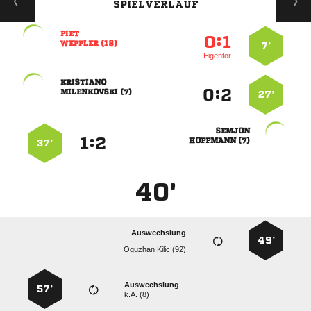
SPIELVERLAUF

:


 
7’
Eigentor

:


 
27’

:


 
37’
40'
Auswechslung
49’
  
Auswechslung
57’
k.A. (8)