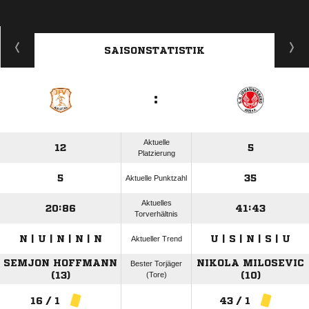
SAISONSTATISTIK
:
Aktuelle
12
5
Platzierung
5
35
Aktuelle Punktzahl
Aktuelles
20:86
41:43
Torverhältnis
N | U | N | N | N
U | S | N | S | U
Aktueller Trend
SEMJON HOFFMANN
NIKOLA MILOSEVIC
Bester Torjäger
(13)
(Tore)
(10)
16 / 1
43 / 1