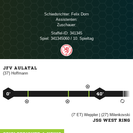
Schiedsrichter:
 
Assistenten:
Zuschauer:
Staffel-ID:
341345
Spiel:
341345060 / 10. Spieltag
JFV AULATAL
(37')

0’
40’
(7' ET)

| (27')

JSG WEST RING