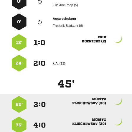
0’
   
Auswechslung
0’
  

:


 
12’
:


24’
k.A. (13)
45'

:


 
60’

:


 
75’