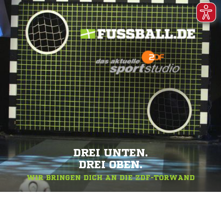
DREI UNTEN.
DREI OBEN.
WIR BRINGEN DICH AN DIE ZDF-TORWAND