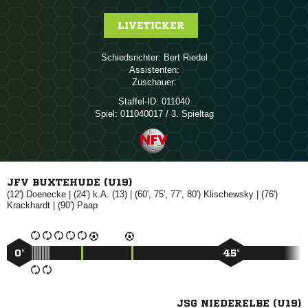
LIVETICKER
Schiedsrichter:
 
Assistenten:
Zuschauer:
Staffel-ID:
011040
Spiel:
011040017 / 3. Spieltag
JFV BUXTEHUDE (U19)
(12')

| (24') k.A. (13) | (60', 75', 77', 80')

| (76')

| (90')

0’
45’
JSG NIEDERELBE (U19)