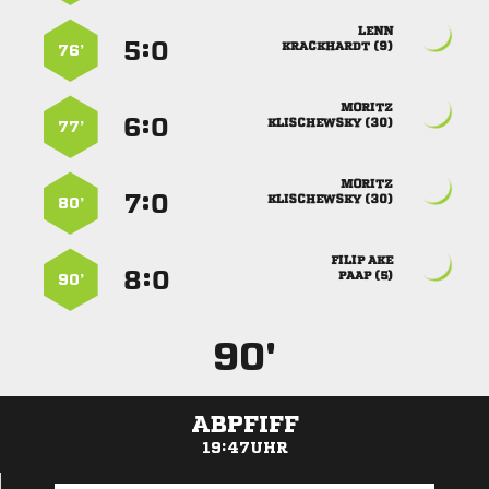

:


 
76’

:


 
77’

:


 
80’
 
:


 
90’
90'
ABPFIFF
19:47UHR
ANZEIGE