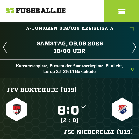
FUSSBALL.DE
A-JUNIOREN U18/U19 KREISLIGA A
 
 
Kunstrasenplatz, Buxtehuder Stadtwerkeplatz, Flutlicht,
Lurup 23, 21614 Buxtehude
JFV BUXTEHUDE (U19)

:

[2 : 0]
JSG NIEDERELBE (U19)