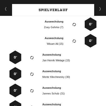
SPIELVERLAUF
Auswechslung
0’
  
Auswechslung
0’
  
Auswechslung
0’
   
Auswechslung
0’
  
Auswechslung
0’
  
Auswechslung