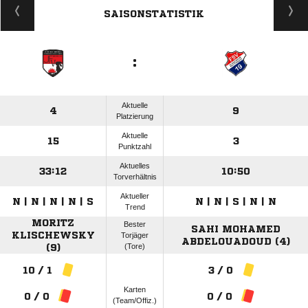
SAISONSTATISTIK
:
Aktuelle
4
9
Platzierung
Aktuelle
15
3
Punktzahl
Aktuelles
33:12
10:50
Torverhältnis
Aktueller
N | N | N | N | S
N | N | S | N | N
Trend
MORITZ
Bester
SAHI MOHAMED
KLISCHEWSKY
Torjäger
ABDELOUADOUD (4)
(Tore)
(9)
10 / 1
3 / 0
Karten
0 / 0
0 / 0
(Team/Offiz.)