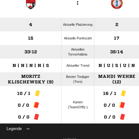
:
4
2
Aktuelle Platzierung
15
17
Aktuelle Punktzahl
Aktuelles
33:12
35:14
Torverhältnis
N | N | N | N | S
N | U | S | U | N
Aktueller Trend
MORITZ
MAHDI WEHBE
Bester Torjäger
KLISCHEWSKY (9)
(Tore)
(12)
10 / 1
16 / 1
Karten
0 / 0
0 / 0
(Team/Offiz.)
0 / 0
0 / 0
Legende