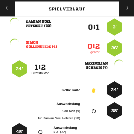
SPIELVERLAUF
 
:


 
3’

:


 
26’
Eigentor

:


 
34’
Strafstoßtor
34’
Gelbe Karte
Auswechslung
38’
  
für
   
Auswechslung
45’
k.A. (32)