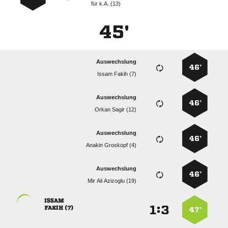
für
k.A. (13)
45'
Auswechslung
46’
  
Auswechslung
46’
  
Auswechslung
46’
  
Auswechslung
46’
   

:


 
47’