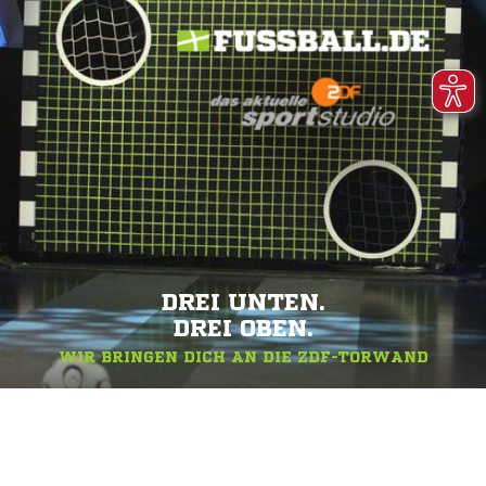
DREI UNTEN.
DREI OBEN.
WIR BRINGEN DICH AN DIE ZDF-TORWAND