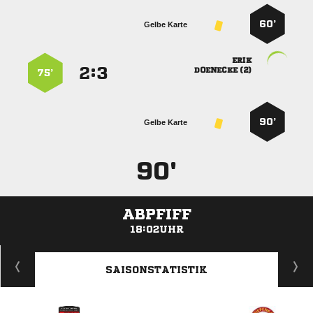
60’
Gelbe Karte

:


 
75’
90’
Gelbe Karte
90'
ABPFIFF
18:02UHR
ANZEIGE
SAISONSTATISTIK