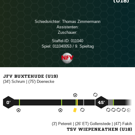
(U18)
Schiedsrichter:
 
Assistenten:
Zuschauer:
Staffel-ID:
011040
Spiel:
011040053 / 9. Spieltag
JFV BUXTEHUDE (U19)
(34')

| (75')

0’
45’
(3')

| (26' ET)

| (47')

TSV WIEPENKATHEN (U18)