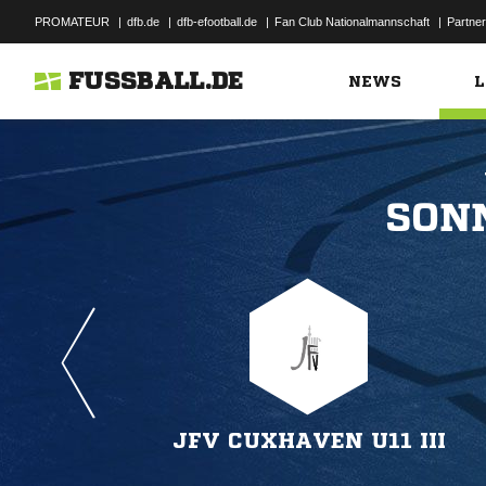
PROMATEUR
|
dfb.de
|
dfb-efootball.de
|
Fan Club Nationalmannschaft
|
Partner
FUSSBALL.DE
NEWS
L

JFV CUXHAVEN U11 III