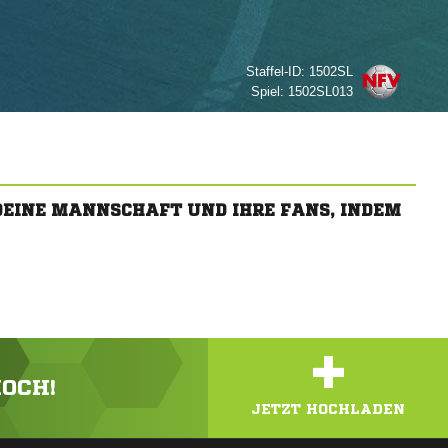
Staffel-ID:
1502SL
Spiel:
1502SL013
 DEINE MANNSCHAFT UND IHRE FANS, INDEM
+
HOCH!
JETZT HOCHLADEN