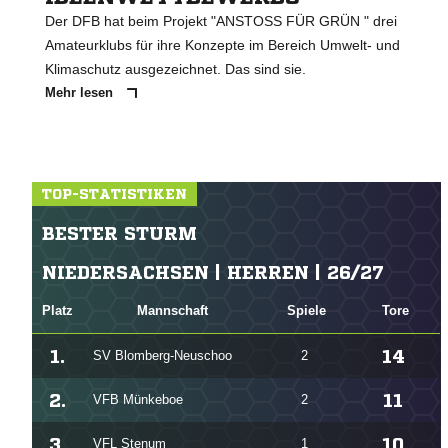
Der DFB hat beim Projekt "ANSTOSS FÜR GRÜN " drei
Amateurklubs für ihre Konzepte im Bereich Umwelt- und
Klimaschutz ausgezeichnet. Das sind sie.
Mehr lesen
TOP-STATISTIKEN
BESTER STURM
NIEDERSACHSEN | HERREN | 26/27
Platz
Mannschaft
Spiele
Tore
1.
14
SV Blomberg-Neuschoo
2
2.
11
VFB Münkeboe
2
3.
10
VFL Stenum
1