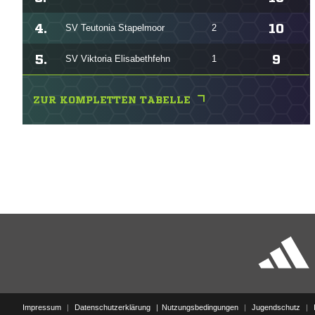
4.
10
SV Teutonia Stapelmoor
2
5.
9
SV Viktoria Elisabethfehn
1
ZUR KOMPLETTEN TABELLE
Impressum
|
Datenschutzerklärung
Nutzungsbedingungen
|
Jugendschutz
|