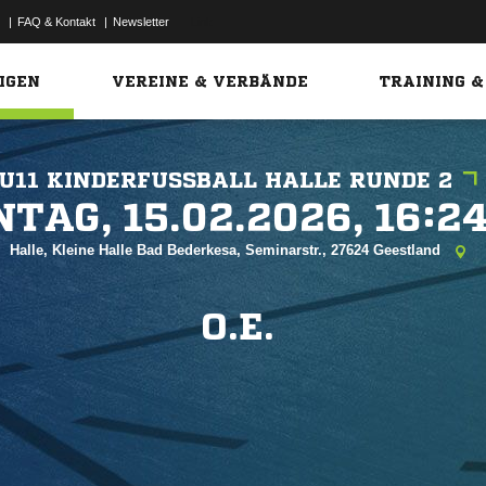
|
FAQ & Kontakt
|
Newsletter
Link
IGEN
VEREINE & VERBÄNDE
TRAINING &
U11 KINDERFUSSBALL HALLE RUNDE 2
 


Halle, Kleine Halle Bad Bederkesa, Seminarstr., 27624 Geestland
O.E.