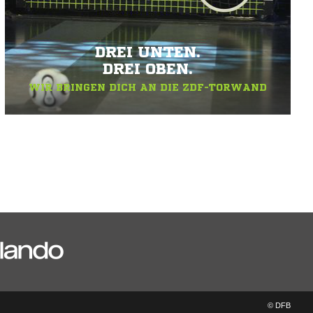
DREI UNTEN.
DREI OBEN.
WIR BRINGEN DICH AN DIE ZDF-TORWAND
© DFB