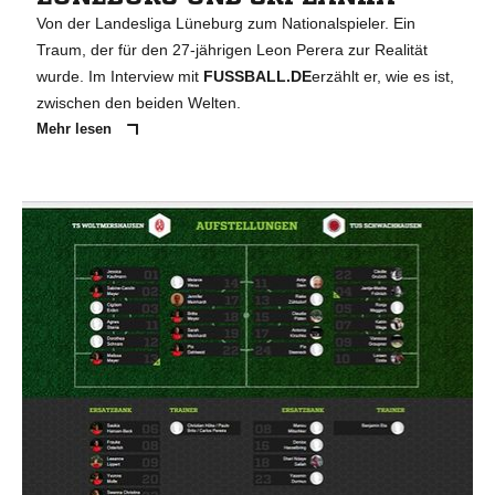
Von der Landesliga Lüneburg zum Nationalspieler. Ein
Traum, der für den 27-jährigen Leon Perera zur Realität
wurde. Im Interview mit
FUSSBALL.DE
erzählt er, wie es ist,
zwischen den beiden Welten.
Mehr lesen