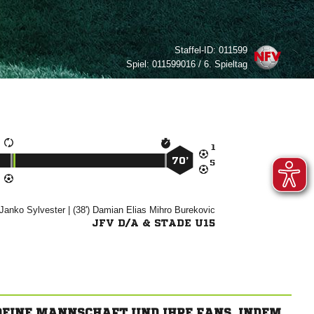
Staffel-ID:
011599
Spiel:
011599016 / 6. Spieltag

70’



| (38')
  

JFV D/A & STADE U15
 DEINE MANNSCHAFT UND IHRE FANS, INDEM