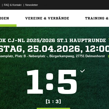
|
FAQ & Kontakt
|
Newsletter
Link
IGEN
VEREINE & VERBÄNDE
TRAINING &
OK CJ-NL 2025/2026 ST.1 HAUPTRUNDE
 


senplatz, Platz B - Nebenplatz -, Bürgerkampweg, 27751 Delmenhorst
:


[1 : 3]