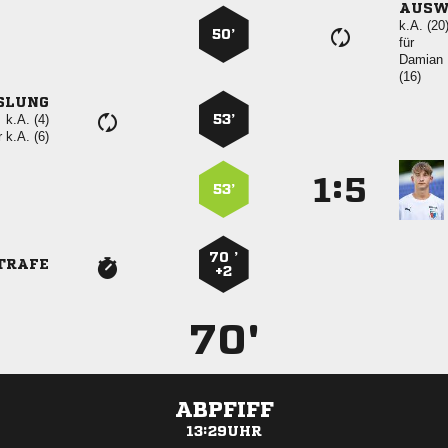
AUSW
k.A. (20
50’
für
 

SLUNG
k.A. (4)
53’
r
k.A. (6)
:


53’
70 ’
TRAFE
+2
70'
ABPFIFF
13:29UHR