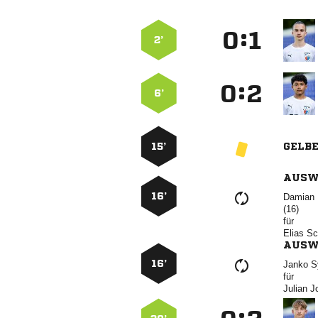
:


2’
:


6’
15’
GELB
AUSW
16’
 

für
 
AUSW
16’
 
für
 