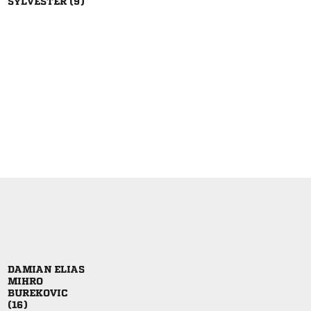
 
 


