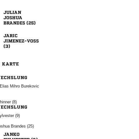


 



E KARTE
ECHSLUNG
  
 
ECHSLUNG
 
  
