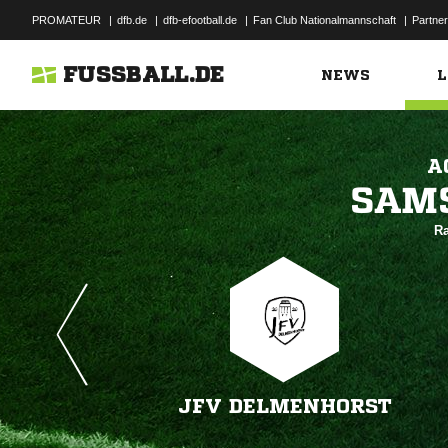
PROMATEUR
|
dfb.de
|
dfb-efootball.de
|
Fan Club Nationalmannschaft
|
Partner
FUSSBALL.DE
NEWS
L
A

Ra
JFV DELMENHORST