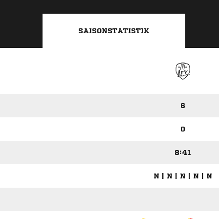
SAISONSTATISTIK
6
0
8:41
N | N | N | N | N