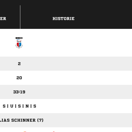
DER
HISTORIE
2
20
33:19
S | U | S | N | S
LIAS SCHINNER (7)