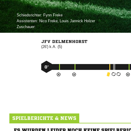
Schiedsrichter:
 
Assistenten:
 
,   
Zuschauer:
JFV DELMENHORST
(26') k.A. (5)
0’
SPIELBERICHTE & NEWS
ES WURDEN LEIDER NOCH KEINE SPIELBERI