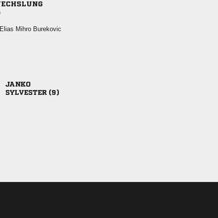
ECHSLUNG
)
  

 