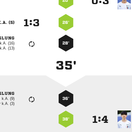
:


20’
:


.A. (5)
26’
SLUNG
k.A. (16)
28’
k.A. (13)
35'
SLUNG
k.A. (9)
36’
r
k.A. (3)
:


38’