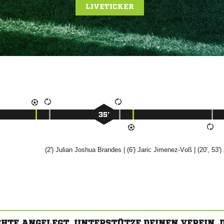
LIVETICKER
35’
(2')
 

| (6')


| (20', 53')
CHTE ANGELEGT. UNTERSTÜTZE DEINEN VEREIN,