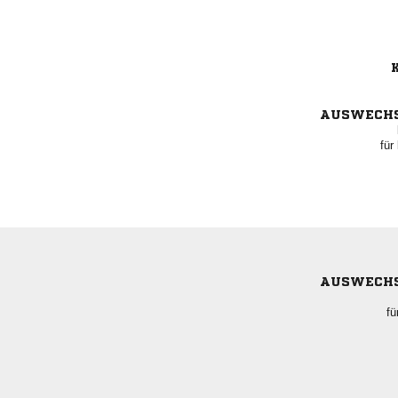
K
AUSWECH
für
AUSWECH
fü