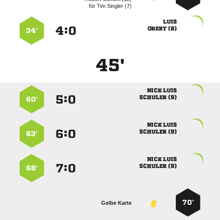
für
  

:


 
34’
45'
 
:


 
60’
 
:


 
63’
 
:


 
68’
70’
Gelbe Karte