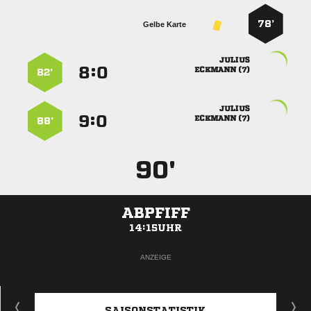
78’
Gelbe Karte

:


 
82’

:


 
88’
90'
ABPFIFF
14:15UHR
ANZEIGE
SAISONSTATISTIK