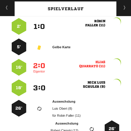
SPIELVERLAUF

:


 
2’
5’
Gelbe Karte

:


 
16’
Eigentor
 
:


 
18’
Auswechslung
26’
  
für
  
Auswechslung
26’
  