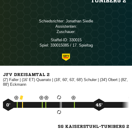
TUNIBERG 2
Schiedsrichter:
 
Assistenten:
Zuschauer:
Staffel-ID:
330015
Spiel:
330015085 / 17. Spieltag
JFV DREISAMTAL 2
(2')

| (16' ET)

| (18', 60', 63', 68')

| (34')

| (82',
88')

0’
45’
SG KAISERSTUHL-TUNIBERG 2