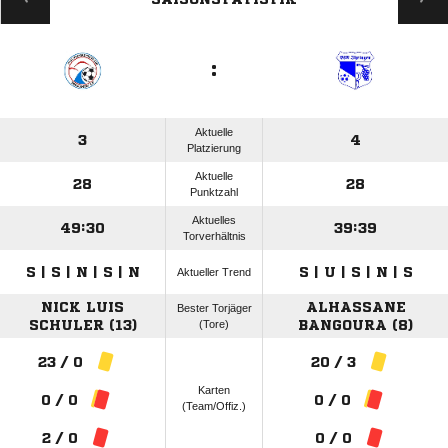
:
Aktuelle
3
4
Platzierung
Aktuelle
28
28
Punktzahl
Aktuelles
49:30
39:39
Torverhältnis
S | S | N | S | N
S | U | S | N | S
Aktueller Trend
NICK LUIS
ALHASSANE
Bester Torjäger
SCHULER (13)
(Tore)
BANGOURA (8)
23 / 0
20 / 3
Karten
0 / 0
0 / 0
(Team/Offiz.)
2 / 0
0 / 0