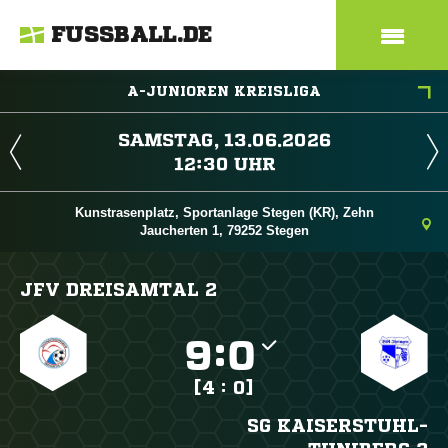
FUSSBALL.DE
A-JUNIOREN KREISLIGA
 
 
Kunstrasenplatz, Sportanlage Stegen (KR), Zehn
Jaucherten 1, 79252 Stegen
JFV DREISAMTAL 2

:

[4 : 0]
SG KAISERSTUHL-