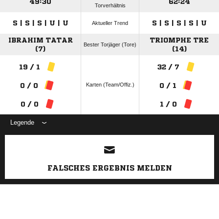
49:30
62:24
Torverhältnis
S | S | S | U | U
S | S | S | S | U
Aktueller Trend
IBRAHIM TATAR
TRIOMPHE TRE
Bester Torjäger (Tore)
(7)
(14)
19 / 1
32 / 7
Karten (Team/Offiz.)
0 / 0
0 / 1
0 / 0
1 / 0
Legende
ANZEIGE
FALSCHES ERGEBNIS MELDEN