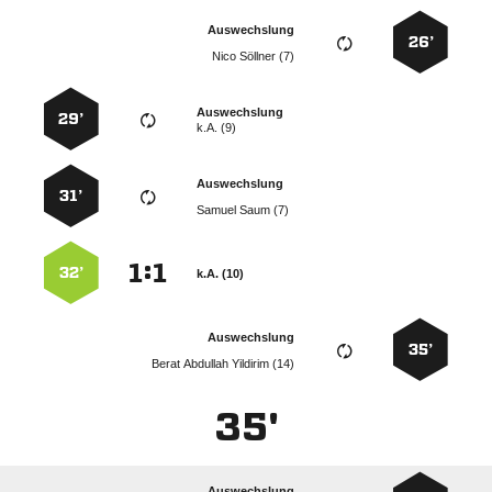
Auswechslung
26’
  
Auswechslung
29’
k.A. (9)
Auswechslung
31’
  
:


32’
k.A. (10)
Auswechslung
35’
   
35'
Auswechslung