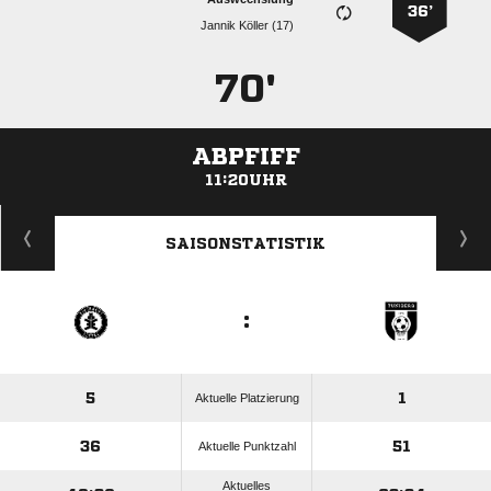
36’
  
70'
ABPFIFF
11:20UHR
ANZEIGE
SAISONSTATISTIK
:
5
1
Aktuelle Platzierung
36
51
Aktuelle Punktzahl
Aktuelles