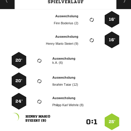
SPIELVERLAUF
Auswechslung
16’
  
Auswechslung
16’
   
Auswechslung
20’
k.A. (6)
Auswechslung
20’
  
Auswechslung
24’
   
 
:


 
25’