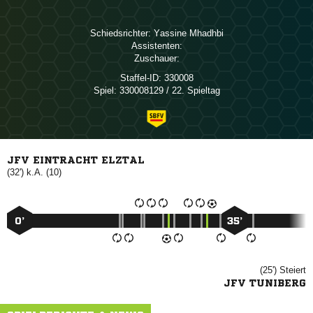
Schiedsrichter:
 
Assistenten:
Zuschauer:
Staffel-ID:
330008
Spiel:
330008129 / 22. Spieltag
JFV EINTRACHT ELZTAL
(32') k.A. (10)
0’
35’
(25')

JFV TUNIBERG