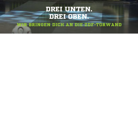
DREI UNTEN.
DREI OBEN.
WIR BRINGEN DICH AN DIE ZDF-TORWAND