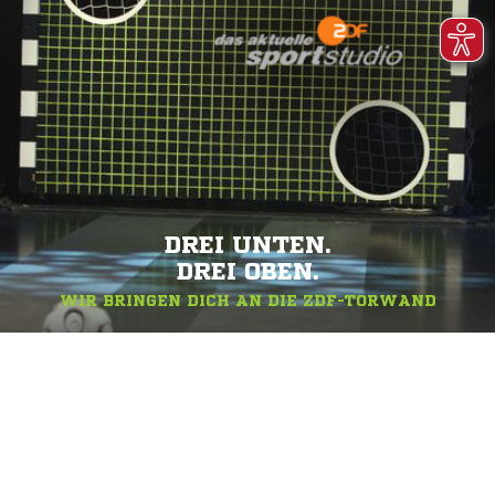
DREI UNTEN.
DREI OBEN.
WIR BRINGEN DICH AN DIE ZDF-TORWAND