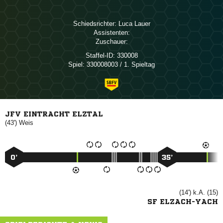
Schiedsrichter:
 
Assistenten:
Zuschauer:
Staffel-ID:
330008
Spiel:
330008003 / 1. Spieltag
JFV EINTRACHT ELZTAL
(43')

0’
35’
(14') k.A. (15)
SF ELZACH-YACH