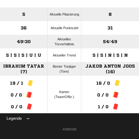
5
8
Aktuelle Platzierung
36
31
Aktuelle Punktzahl
Aktuelles
49:30
54:49
Torverhältnis
S | S | S | U | U
S | S | N | S | N
Aktueller Trend
IBRAHIM TATAR
JAKOB ANTON JOOS
Bester Torjäger
(7)
(Tore)
(16)
19 / 1
16 / 0
Karten
0 / 0
0 / 0
(Team/Offiz.)
0 / 0
1 / 0
Legende
ANZEIGE