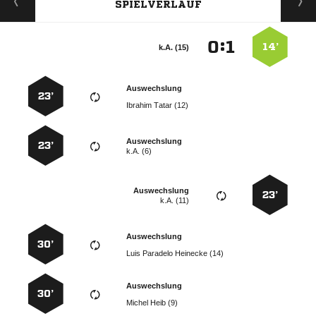
SPIELVERLAUF
:


14’
k.A. (15)
Auswechslung
23’
  
Auswechslung
23’
k.A. (6)
Auswechslung
23’
k.A. (11)
Auswechslung
30’
   
Auswechslung
30’
  