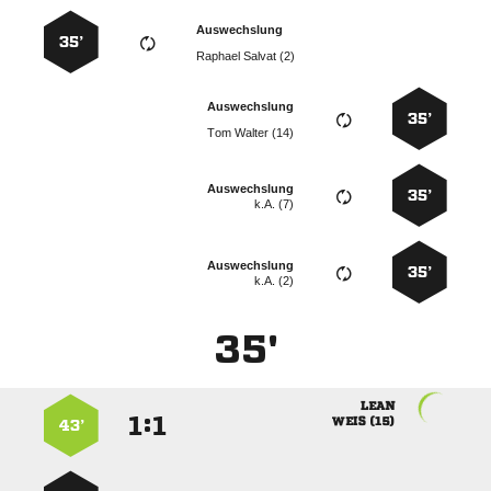
Auswechslung
35’
  
Auswechslung
35’
  
Auswechslung
35’
k.A. (7)
Auswechslung
35’
k.A. (2)
35'

:


 
43’