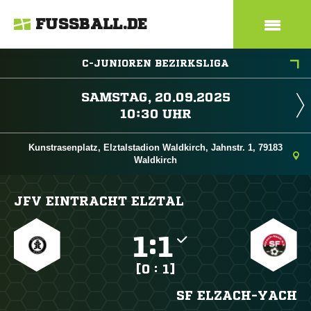
FUSSBALL.DE
C-JUNIOREN BEZIRKSLIGA
 
 
Kunstrasenplatz, Elztalstadion Waldkirch, Jahnstr. 1, 79183
Waldkirch
JFV EINTRACHT ELZTAL

:

[0 : 1]
SF ELZACH-YACH