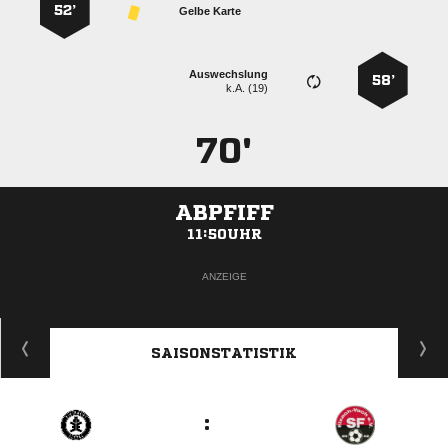
52’
Gelbe Karte
Auswechslung
58’
k.A. (19)
70'
ABPFIFF
11:50UHR
ANZEIGE
SAISONSTATISTIK
: