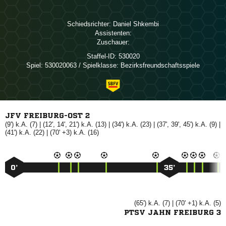
Schiedsrichter:
 
Assistenten:
Zuschauer:
Staffel-ID:
530020
Spiel:
530020063 / Spielklasse: Bezirksfreundschaftsspiele
JFV FREIBURG-OST 2
(9') k.A. (7) | (12', 14', 21') k.A. (13) | (34') k.A. (23) | (37', 39', 45') k.A. (9) |
(41') k.A. (22) | (70' +3) k.A. (16)
0’
35’
(65') k.A. (7) | (70' +1) k.A. (5)
PTSV JAHN FREIBURG 3