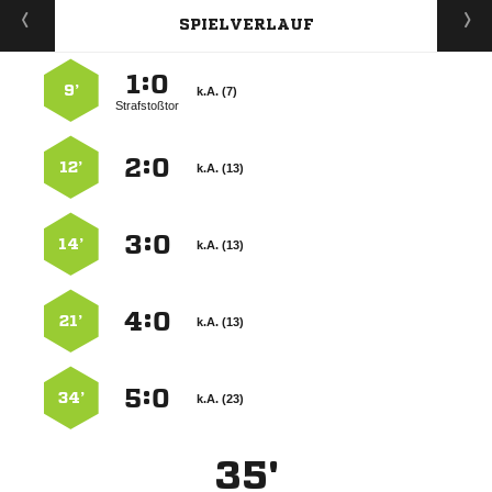
SPIELVERLAUF
:


9’
k.A. (7)
Strafstoßtor
:


12’
k.A. (13)
:


14’
k.A. (13)
:


21’
k.A. (13)
:


34’
k.A. (23)
35'