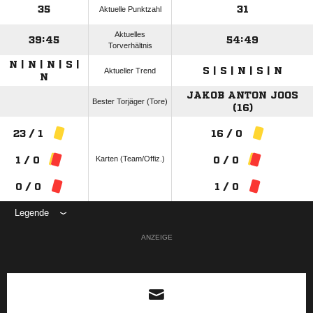
35
31
Aktuelle Punktzahl
Aktuelles
39:45
54:49
Torverhältnis
N | N | N | S |
S | S | N | S | N
Aktueller Trend
N
JAKOB ANTON JOOS
Bester Torjäger (Tore)
(16)
23 / 1
16 / 0
Karten (Team/Offiz.)
1 / 0
0 / 0
0 / 0
1 / 0
Legende
ANZEIGE