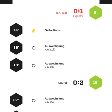
:


8’
k.A. (14)
Eigentor
14’
Gelbe Karte
Auswechslung
19’
k.A. (17)
Auswechslung
19’
k.A. (3)
:


19’
k.A. (6)
Auswechslung
27’
k.A. (5)