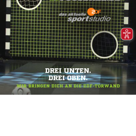
DREI UNTEN.
DREI OBEN.
WIR BRINGEN DICH AN DIE ZDF-TORWAND