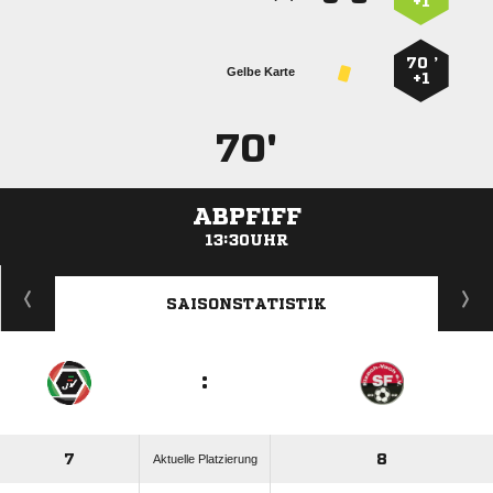
+1
70 ’
Gelbe Karte
+1
70'
ABPFIFF
13:30UHR
ANZEIGE
SAISONSTATISTIK
:
7
8
Aktuelle Platzierung