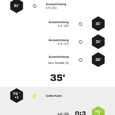
Auswechslung
31’
k.A. (21)
Auswechslung
31’
k.A. (15)
Auswechslung
31’
k.A. (17)
Auswechslung
32’
  
35'
70 ’
Gelbe Karte
+1
70 ’
:


k.A. (15)