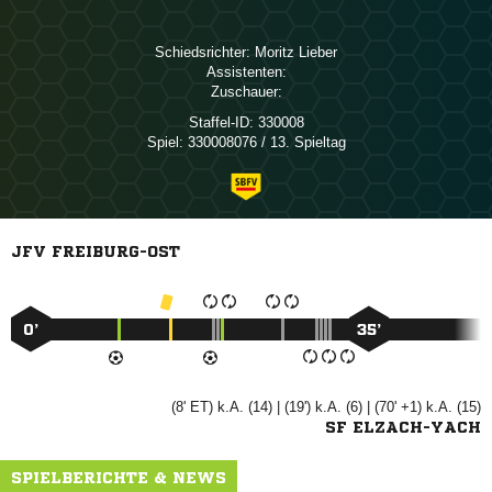
Schiedsrichter:
 
Assistenten:
Zuschauer:
Staffel-ID:
330008
Spiel:
330008076 / 13. Spieltag
JFV FREIBURG-OST
0’
35’
(8' ET) k.A. (14) | (19') k.A. (6) | (70' +1) k.A. (15)
SF ELZACH-YACH
SPIELBERICHTE & NEWS