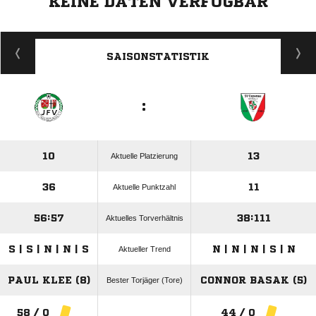
KEINE DATEN VERFÜGBAR
ANZEIGE
SAISONSTATISTIK
:
10
13
Aktuelle Platzierung
36
11
Aktuelle Punktzahl
56:57
38:111
Aktuelles Torverhältnis
S | S | N | N | S
N | N | N | S | N
Aktueller Trend
PAUL KLEE (8)
CONNOR BASAK (5)
Bester Torjäger (Tore)
58 / 0
44 / 0