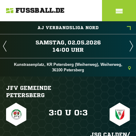
FUSSBALL.DE
AJ VERBANDSLIGA NORD
 
 
Kunstrasenplatz, KR Petersberg (Weiherweg), Weiherweg,
36100 Petersberg
JFV GEMEINDE
PETERSBERG

:

U

:

JSG CALDEN/​