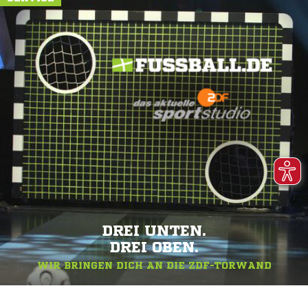
DREI UNTEN.
DREI OBEN.
WIR BRINGEN DICH AN DIE ZDF-TORWAND