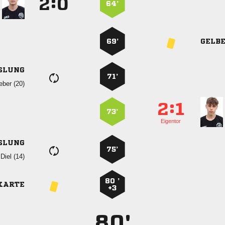
:


64’
69’
GELB
SLUNG
71’
 
:


73’
Eigentor
SLUNG
75’
 
80 ’
KARTE
+3
80'