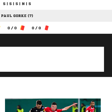
S | S | S | N | S
PAUL GORKE (7)
0 / 0
0 / 0