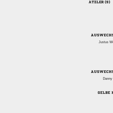
 
AUSWECH
 
AUSWECH
 
GELBE 