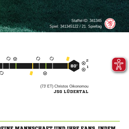
Staffel-ID:
341345
Spiel:
341345122 / 21. Spieltag

80’

(73' ET)


JSG LÜDERTAL
 DEINE MANNSCHAFT UND IHRE FANS, INDEM