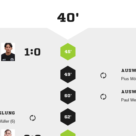
40'
:


45’
AUSW
49’
 
AUSW
60’
 
SLUNG
62’
 