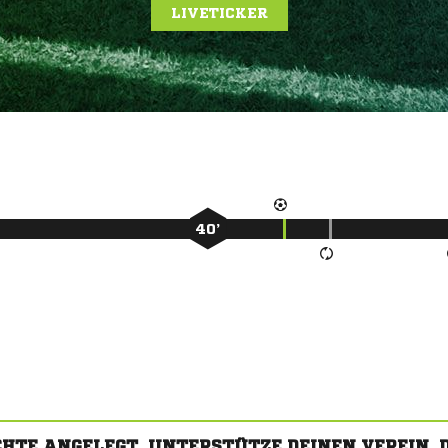
LIVETICKER
40’
CHTE ANGELEGT. UNTERSTÜTZE DEINEN VEREIN,