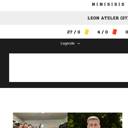
N | N | S | S | S
LEON ATZLER (27
27 / 0
4 / 0
0
Legende