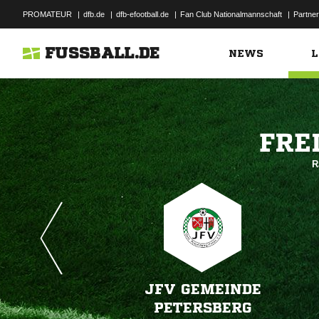
PROMATEUR
|
dfb.de
|
dfb-efootball.de
|
Fan Club Nationalmannschaft
|
Partner
FUSSBALL.DE
NEWS
L

R
JFV GEMEINDE
PETERSBERG