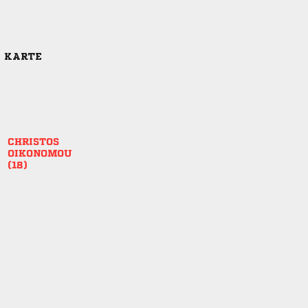
E KARTE


