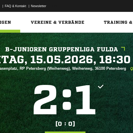
|
FAQ & Kontakt
|
Newsletter
Link
IGEN
VEREINE & VERBÄNDE
TRAINING &
B-JUNIOREN GRUPPENLIGA FULDA
 


asenplatz, RP Petersberg (Weiherweg), Weiherweg, 36100 Petersberg
:


[0 : 0]