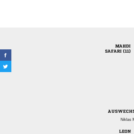

 
AUSWECH
 
