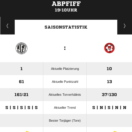
ABPFIFF
19:10UHR
ANZEIGE
SAISONSTATISTIK
:
1
10
Aktuelle Platzierung
61
13
Aktuelle Punktzahl
161:21
37:130
Aktuelles Torverhältnis
S | S | S | S | S
S | N | S | N | N
Aktueller Trend
Bester Torjäger (Tore)