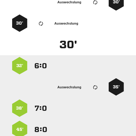
30’
Auswechslung
30’
Auswechslung
30'
:


32’
35’
Auswechslung
:


38’
:


45’