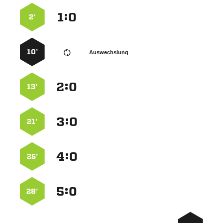
:


2’
10’
Auswechslung
:


13’
:


21’
:


25’
:


28’