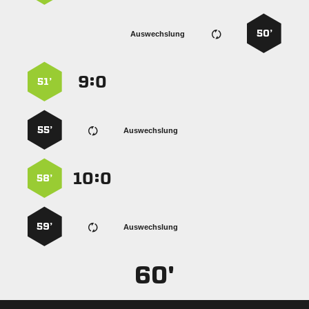
50’
Auswechslung
:


51’
55’
Auswechslung
:


58’
59’
Auswechslung
60'