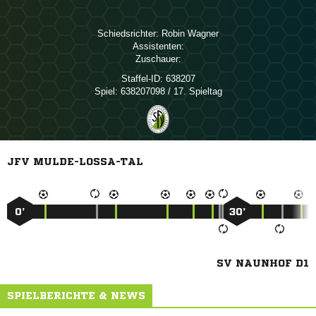
Schiedsrichter:
 
Assistenten:
Zuschauer:
Staffel-ID:
638207
Spiel:
638207098 / 17. Spieltag
JFV MULDE-LOSSA-TAL
0’
30’
SV NAUNHOF D1
SPIELBERICHTE & NEWS