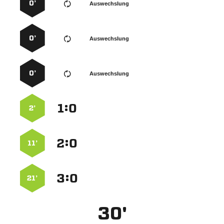
0’
Auswechslung
0’
Auswechslung
0’
Auswechslung
:


2’
:


11’
:


21’
30'