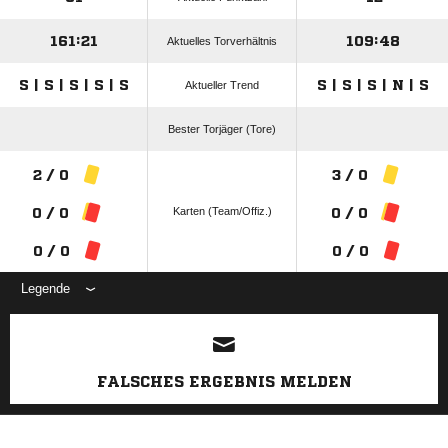
161:21
109:48
Aktuelles Torverhältnis
S | S | S | S | S
S | S | S | N | S
Aktueller Trend
Bester Torjäger (Tore)
2 / 0
3 / 0
Karten (Team/Offiz.)
0 / 0
0 / 0
0 / 0
0 / 0
Legende
ANZEIGE
FALSCHES ERGEBNIS MELDEN