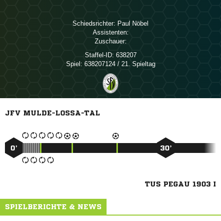
Schiedsrichter:
 
Assistenten:
Zuschauer:
Staffel-ID:
638207
Spiel:
638207124 / 21. Spieltag
JFV MULDE-LOSSA-TAL
0’
30’
TUS PEGAU 1903 I
SPIELBERICHTE & NEWS