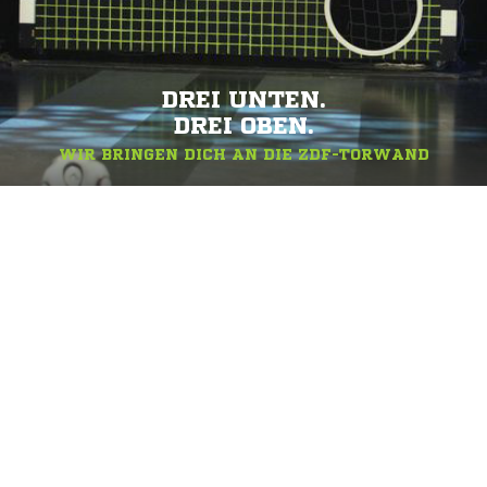
DREI UNTEN.
DREI OBEN.
WIR BRINGEN DICH AN DIE ZDF-TORWAND