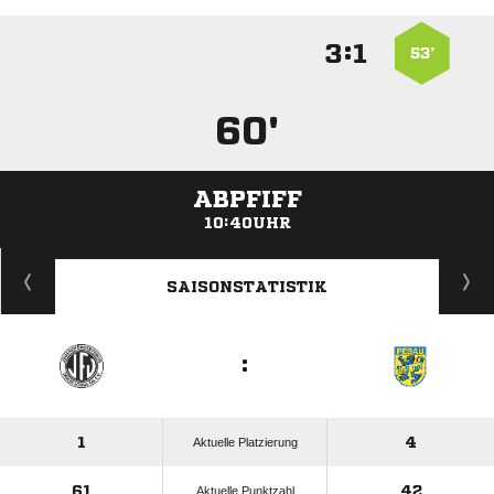
:


53’
60'
ABPFIFF
10:40UHR
ANZEIGE
SAISONSTATISTIK
:
1
4
Aktuelle Platzierung
61
42
Aktuelle Punktzahl