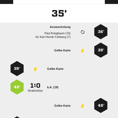
35'
Auswechslung
36’
  
für
   
39’
Gelbe Karte
39’
Gelbe Karte
:


40’
k.A. (19)
Strafstoßtor
46’
Gelbe Karte