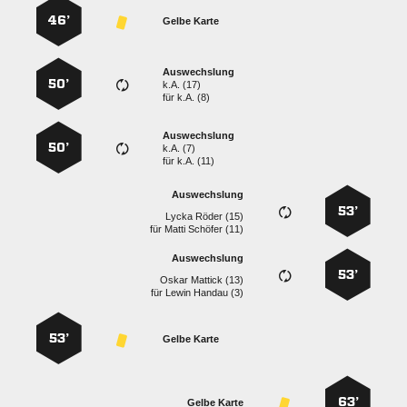
46’
Gelbe Karte
Auswechslung
50’
k.A. (17)
für
k.A. (8)
Auswechslung
50’
k.A. (7)
für
k.A. (11)
Auswechslung
53’
  
für
  
Auswechslung
53’
  
für
  
53’
Gelbe Karte
63’
Gelbe Karte