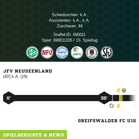
Schiedsrichter:

Assistenten:

, 
Zuschauer:
44
Staffel-ID:
690011
Spiel:
690011105 / 15. Spieltag
JFV NEUSEENLAND
(40') k.A. (19)
0’
35’
GREIFSWALDER FC U15
SPIELBERICHTE & NEWS