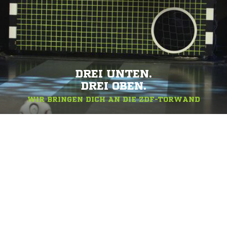
DREI UNTEN.
DREI OBEN.
WIR BRINGEN DICH AN DIE ZDF-TORWAND