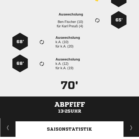
Auswechslung
65’
  
für
  
Auswechslung
68’
k.A. (10)
für
k.A. (20)
Auswechslung
68’
k.A. (12)
für
k.A. (19)
70'
ABPFIFF
13:25UHR
ANZEIGE
SAISONSTATISTIK