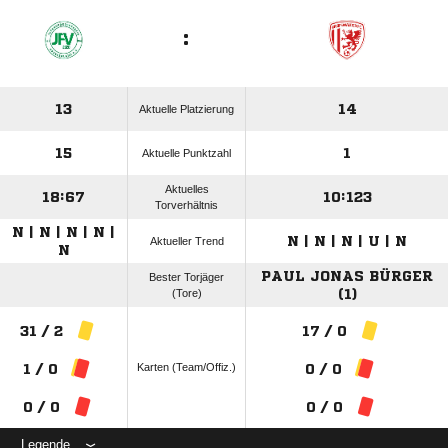
:
13
14
Aktuelle Platzierung
15
1
Aktuelle Punktzahl
Aktuelles
18:67
10:123
Torverhältnis
N | N | N | N |
N | N | N | U | N
Aktueller Trend
N
PAUL JONAS BÜRGER
Bester Torjäger
(Tore)
(1)
31 / 2
17 / 0
Karten (Team/Offiz.)
1 / 0
0 / 0
0 / 0
0 / 0
Legende