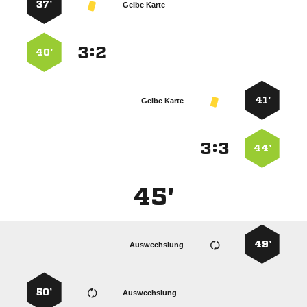
37’
Gelbe Karte
:


40’
41’
Gelbe Karte
:


44’
45'
49’
Auswechslung
50’
Auswechslung