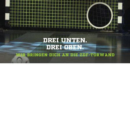
DREI UNTEN.
DREI OBEN.
WIR BRINGEN DICH AN DIE ZDF-TORWAND