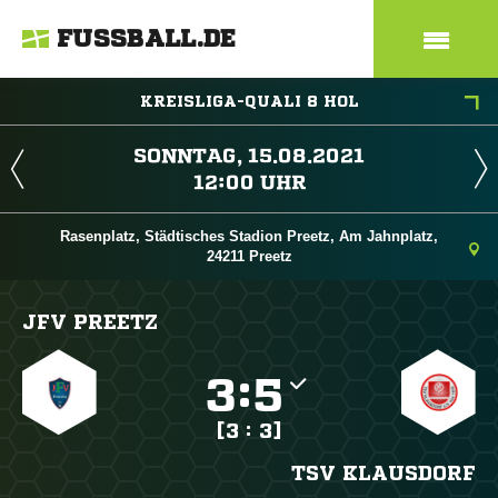
FUSSBALL.DE
KREISLIGA-QUALI 8 HOL
 
 
Rasenplatz, Städtisches Stadion Preetz, Am Jahnplatz,
24211 Preetz
JFV PREETZ

:

[3 : 3]
TSV KLAUSDORF