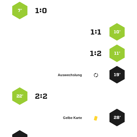
:


7’
:


10’
:


11’
19’
Auswechslung
:


22’
28’
Gelbe Karte