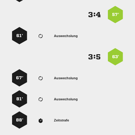
:


57’
61’
Auswechslung
:


63’
67’
Auswechslung
81’
Auswechslung
88’
Zeitstrafe