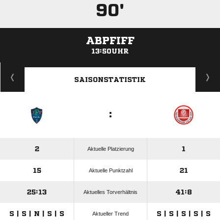
90'
ABPFIFF
13:50UHR
ANZEIGE
SAISONSTATISTIK
:
2
1
Aktuelle Platzierung
15
21
Aktuelle Punktzahl
25:13
41:8
Aktuelles Torverhältnis
S | S | N | S | S
S | S | S | S | S
Aktueller Trend