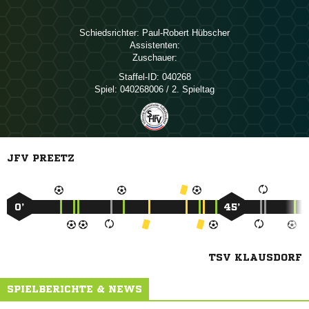
Schiedsrichter:
 
Assistenten:
Zuschauer:
Staffel-ID:
040268
Spiel:
040268006 / 2. Spieltag
JFV PREETZ
0’
45’
TSV KLAUSDORF
SPIELBERICHTE & NEWS