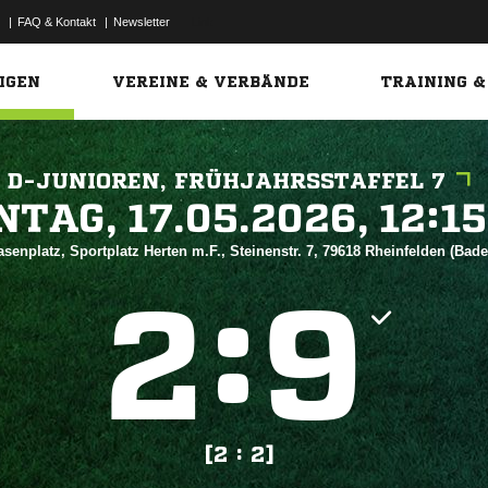
|
FAQ & Kontakt
|
Newsletter
Link
IGEN
VEREINE & VERBÄNDE
TRAINING &
D-JUNIOREN, FRÜHJAHRSSTAFFEL 7
 


senplatz, Sportplatz Herten m.F., Steinenstr. 7, 79618 Rheinfelden (Bad
:


[2 : 2]