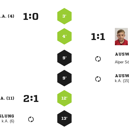
:


.A. (4)
3’
:


4’
AUSW
9’
 
AUSW
9’
k.A. (15
:


A. (11)
12’
SLUNG
13’
k.A. (6)