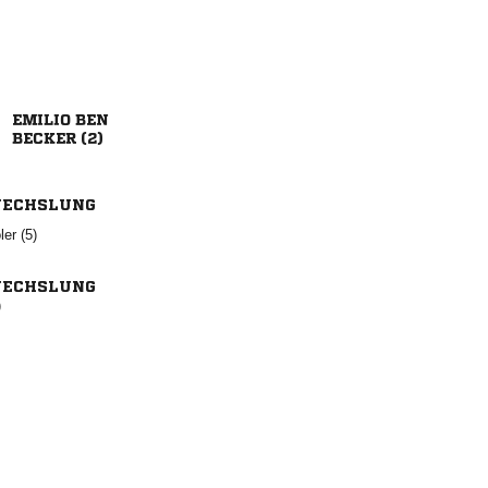
 
 
ECHSLUNG
 
ECHSLUNG
)