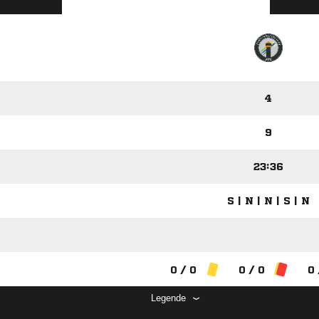
4
9
23:36
S | N | N | S | N
0 / 0
0 / 0
0 
Legende