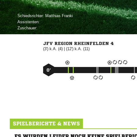
Schiedsrichter:
 
Assistenten:
Zuschauer:
JFV REGION RHEINFELDEN 4
(3') k.A. (4) | (12') k.A. (11)
0’
SPIELBERICHTE & NEWS
ES WURDEN LEIDER NOCH KEINE SPIELBERI