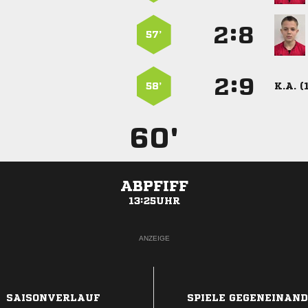
:


57’
:


58’
K.A. (
60'
ABPFIFF
13:25UHR
ANZEIGE
SAISONVERLAUF
SPIELE GEGENEINAN