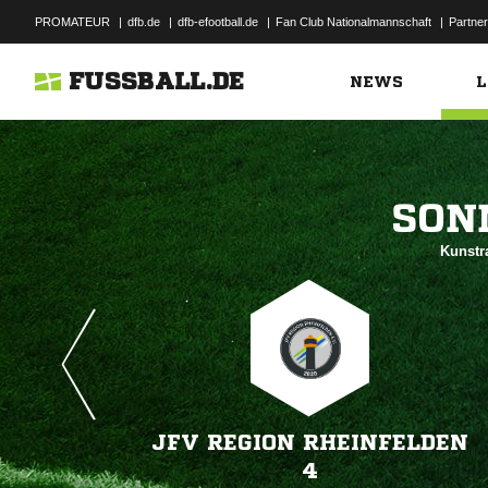
PROMATEUR
|
dfb.de
|
dfb-efootball.de
|
Fan Club Nationalmannschaft
|
Partner
FUSSBALL.DE
NEWS
L

Kunstra
JFV REGION RHEINFELDEN
4