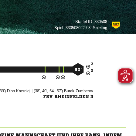
Staffel-ID:
330508
Spiel:
330508022 / 8. Spieltag

60’

 39')


| (38', 40', 54', 57')


FSV RHEINFELDEN 3
 DEINE MANNSCHAFT UND IHRE FANS, INDEM