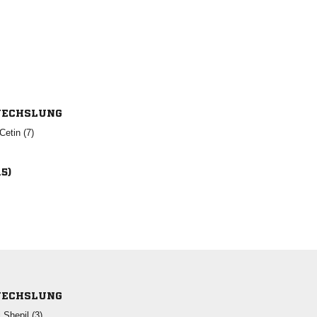
ECHSLUNG
 
15)
ECHSLUNG
  