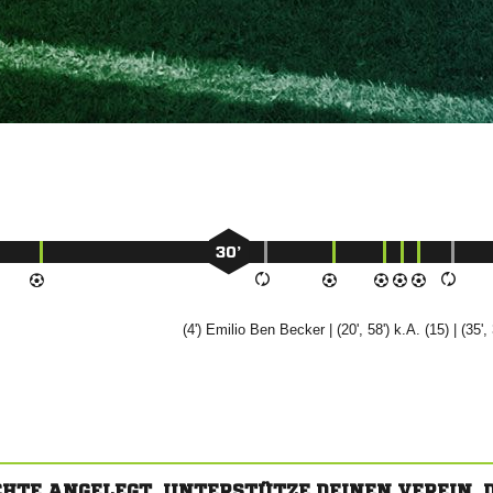
30’
(4')
 

| (20', 58') k.A. (15) | (35',
CHTE ANGELEGT. UNTERSTÜTZE DEINEN VEREIN,