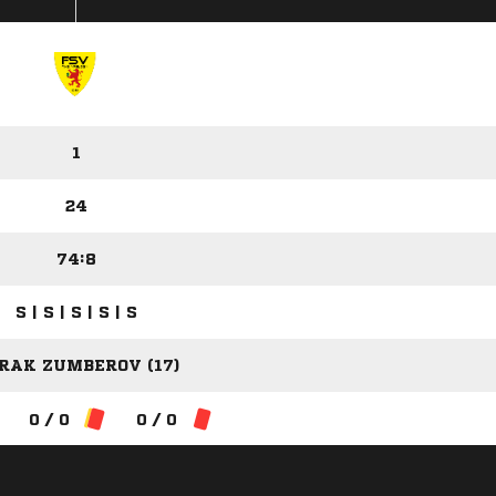
1
24
74:8
S | S | S | S | S
RAK ZUMBEROV (17)
0 / 0
0 / 0