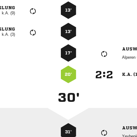
SLUNG
13’
k.A. (9)
SLUNG
13’
k.A. (3)
AUSW
17’
 
:


20’
K.A. (
30'
AUSW
31’
