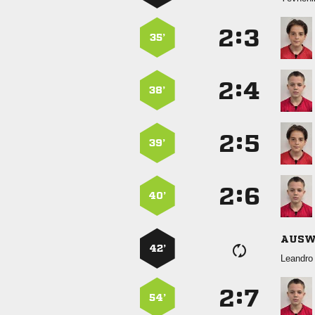
:


35’
:


38’
:


39’
:


40’
AUSW
42’
 
:


54’