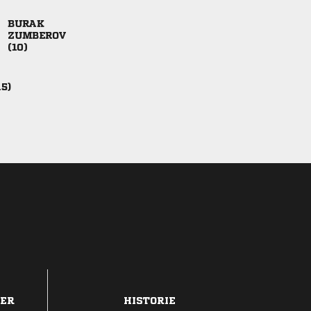



15)
DER
HISTORIE