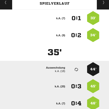
SPIELVERLAUF
:


33’
k.A. (7)
:


34’
k.A. (9)
35'
Auswechslung
44’
k.A. (18)
:


45’
k.A. (20)
:


46’
k.A. (7)