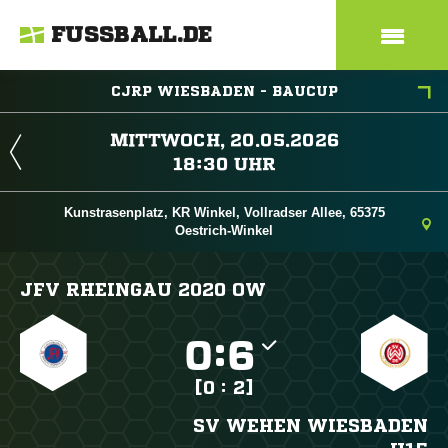
FUSSBALL.DE
CJRP WIESBADEN - BAUCUP
 
 
Kunstrasenplatz, KR Winkel, Vollradser Allee, 65375
Oestrich-Winkel
JFV RHEINGAU 2020 OW

:

[0 : 2]
SV WEHEN WIESBADEN