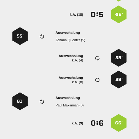
:


48’
k.A. (18)
Auswechslung
55’
  
Auswechslung
58’
k.A. (4)
Auswechslung
58’
k.A. (8)
Auswechslung
61’
  
:


66’
k.A. (9)