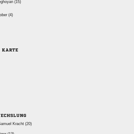
 
 
E KARTE
ECHSLUNG
  
 