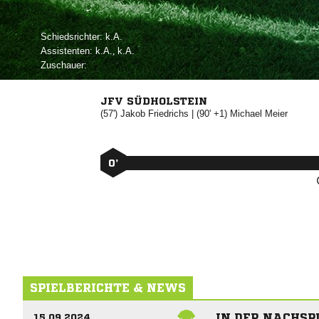
Schiedsrichter:

Assistenten:

, 
Zuschauer:
JFV SÜDHOLSTEIN
(57')


| (90' +1)


0’
SPIELBERICHTE & NEWS
IN DER NACHSPI
15.09.2024