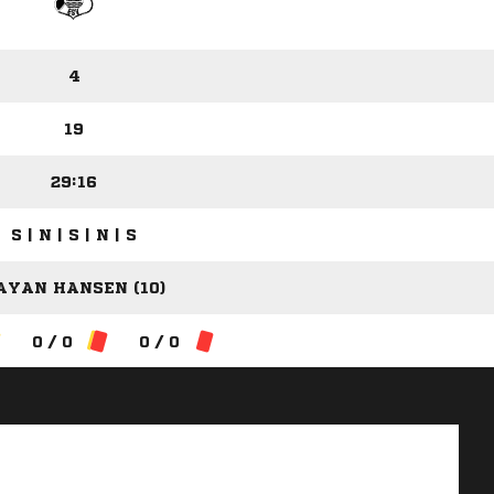
4
19
29:16
S | N | S | N | S
AYAN HANSEN (10)
0 / 0
0 / 0