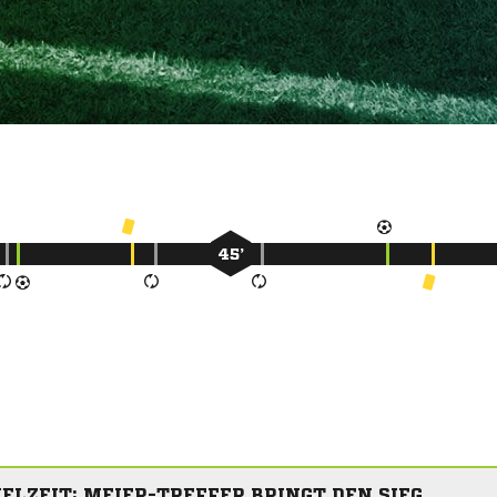
45’
ELZEIT: MEIER-TREFFER BRINGT DEN SIEG