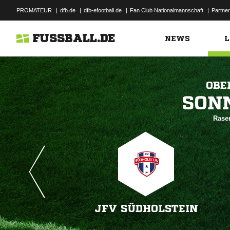
PROMATEUR
|
dfb.de
|
dfb-efootball.de
|
Fan Club Nationalmannschaft
|
Partner
FUSSBALL.DE
NEWS
L
OBE

Rasen
JFV SÜDHOLSTEIN