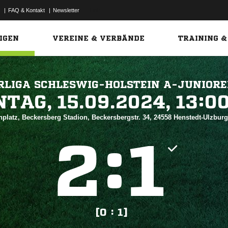
|
FAQ & Kontakt
|
Newsletter
Link
IGEN
VEREINE & VERBÄNDE
TRAINING &
RLIGA SCHLESWIG-HOLSTEIN A-JUNIOR
 


platz, Beckersberg Stadion, Beckersbergstr. 34, 24558 Henstedt-Ulzbur
:


[0 : 1]