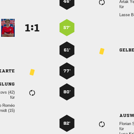
46’
 
für
 
:


57’
61’
GELB
KARTE
77’
SLUNG
80’
 
für
 
 
AUSW
82’
 
für
 