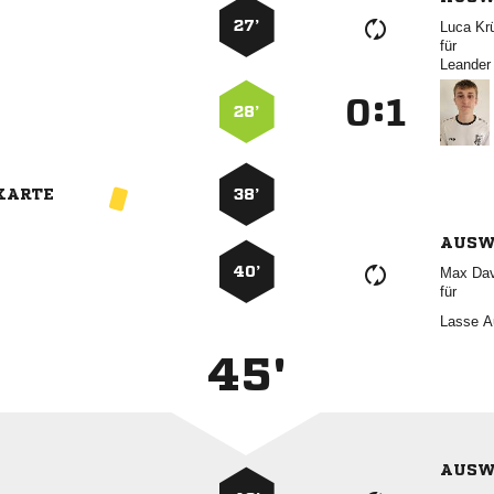
27’
 
für
 
:


28’
KARTE
38’
AUSW
40’
 
für
 
45'
AUSW