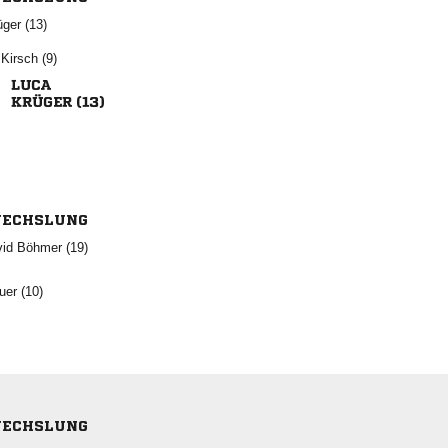
 
 

 
ECHSLUNG
  
 
ECHSLUNG