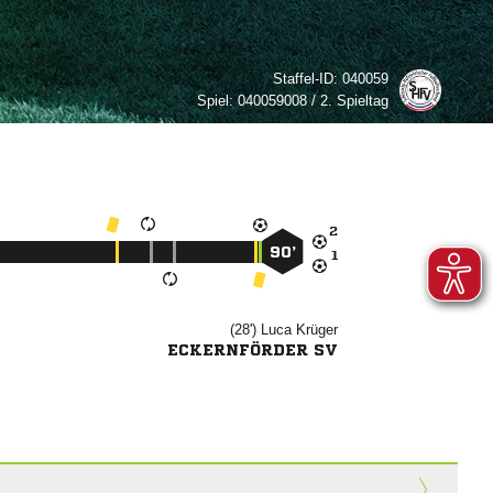
Staffel-ID:
040059
Spiel:
040059008 / 2. Spieltag

90’

(28')


ECKERNFÖRDER SV