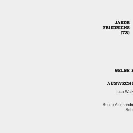



GELBE 
AUSWECH
 

