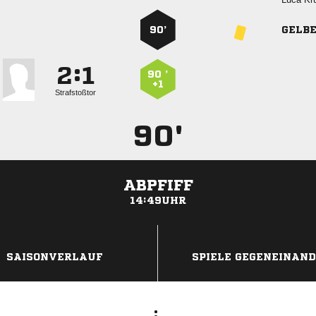
90’
GELB
:


90 ’
+1
Strafstoßtor
90'
ABPFIFF
14:49UHR
ANZEIGE
SAISONVERLAUF
SPIELE GEGENEINAN
: