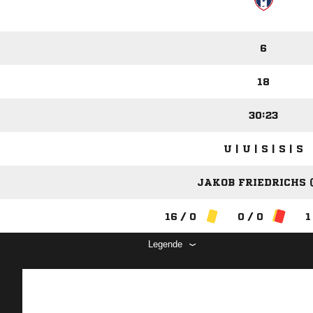
6
18
30:23
U | U | S | S | S
JAKOB FRIEDRICHS (
16 / 0
0 / 0
1
Legende