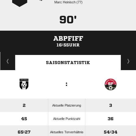
  
90'
ABPFIFF
16:55UHR
ANZEIGE
SAISONSTATISTIK
:
2
3
Aktuelle Platzierung
45
36
Aktuelle Punktzahl
65:27
54:34
Aktuelles Torverhältnis