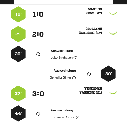

:


 
16’

:


 
25’
Auswechslung
30’
  
Auswechslung
30’
  

:


 
37’
Auswechslung
44’
  