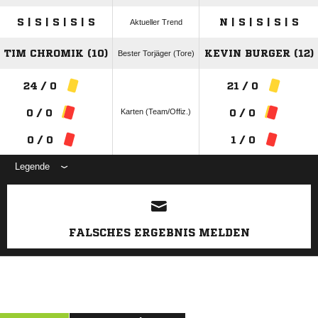
S | S | S | S | S
N | S | S | S | S
Aktueller Trend
TIM CHROMIK (10)
KEVIN BURGER (12)
Bester Torjäger (Tore)
24 / 0
21 / 0
Karten (Team/Offiz.)
0 / 0
0 / 0
0 / 0
1 / 0
Legende
ANZEIGE
FALSCHES ERGEBNIS MELDEN