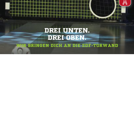
DREI UNTEN.
DREI OBEN.
WIR BRINGEN DICH AN DIE ZDF-TORWAND