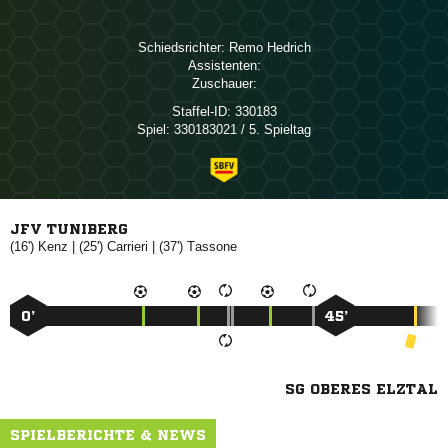
Schiedsrichter:
 
Assistenten:
Zuschauer:
Staffel-ID:
330183
Spiel:
330183021 / 5. Spieltag
JFV TUNIBERG
(16')

| (25')

| (37')

0’
45’
SG OBERES ELZTAL
SPIELBERICHTE & NEWS