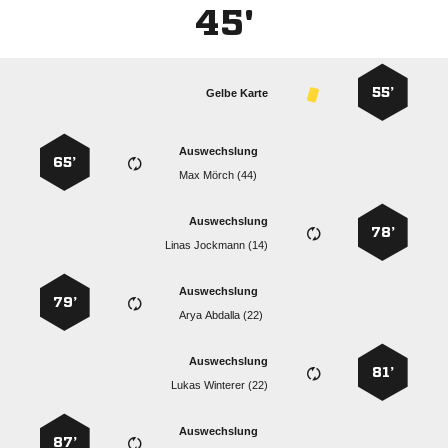
45'
55’
Gelbe Karte
Auswechslung
65’
  
Auswechslung
78’
  
Auswechslung
79’
  
Auswechslung
81’
  
Auswechslung
87’