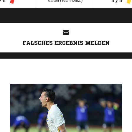
Karten (Team/Offiz.)
/ 0
0 / 0
ANZEIGE
FALSCHES ERGEBNIS MELDEN