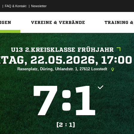
|
FAQ & Kontakt
|
Newsletter
Link
IGEN
VEREINE & VERBÄNDE
TRAINING &
U13 2.KREISKLASSE FRÜHJAHR
 


Rasenplatz, Düring, Uhlandstr. 1, 27612 Loxstedt
:


[2 : 1]