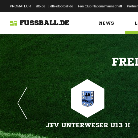
PROMATEUR
|
dfb.de
|
dfb-efootball.de
|
Fan Club Nationalmannschaft
|
Partner
FUSSBALL.DE
NEWS
L

JFV UNTERWESER U13 II