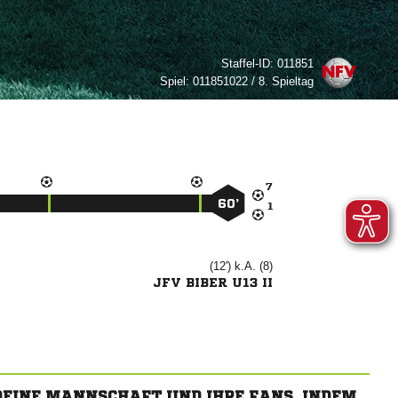
Staffel-ID:
011851
Spiel:
011851022 / 8. Spieltag

60’

(12') k.A. (8)
JFV BIBER U13 II
 DEINE MANNSCHAFT UND IHRE FANS, INDEM