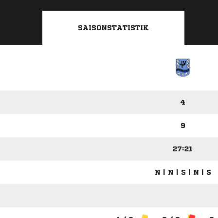
SAISONSTATISTIK
4
9
27:21
N | N | S | N | S