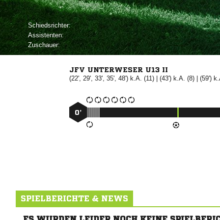
Schiedsrichter:
Assistenten:
Zuschauer:
JFV UNTERWESER U13 II
(22', 29', 33', 35', 48') k.A. (11) | (43') k.A. (8) | (59') k
0’
SPIELBERICHTE & NEWS
ES WURDEN LEIDER NOCH KEINE SPIELBERI