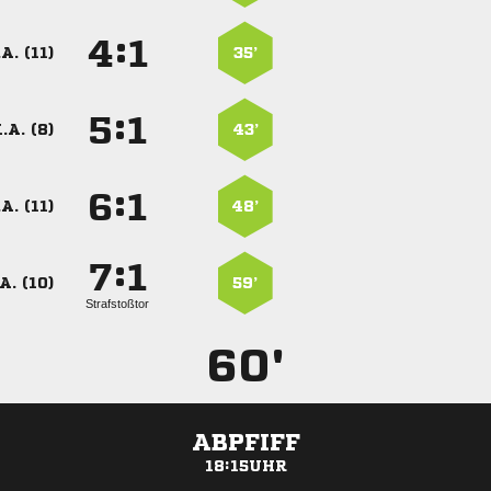
:


A. (11)
35’
:


.A. (8)
43’
:


A. (11)
48’
:


A. (10)
59’
Strafstoßtor
60'
ABPFIFF
18:15UHR