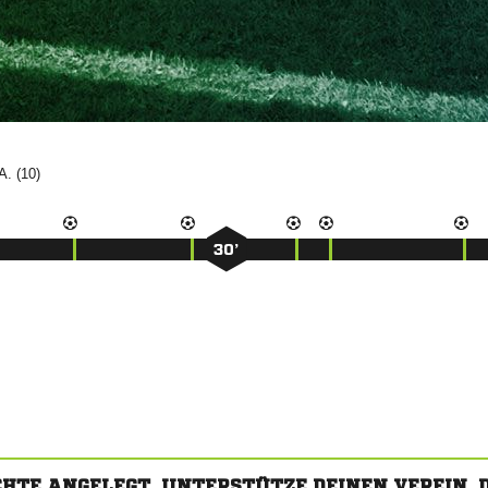
.A. (10)
30’
CHTE ANGELEGT. UNTERSTÜTZE DEINEN VEREIN,