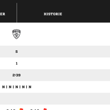
DER
HISTORIE
5
1
2:39
N | N | N | N | N