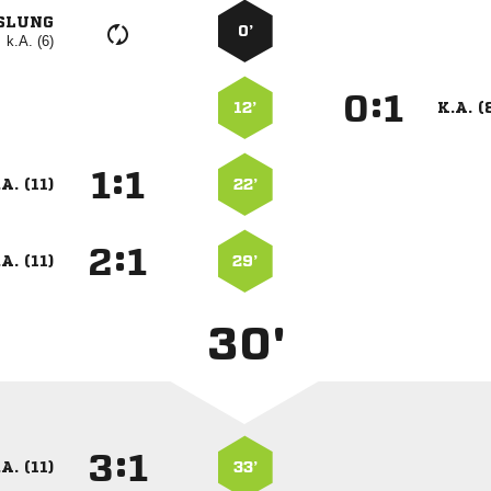
SLUNG
0’
k.A. (6)
:


12’
K.A. (
:


A. (11)
22’
:


A. (11)
29’
30'
:


A. (11)
33’