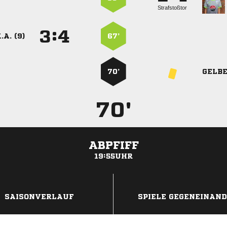
Strafstoßtor
:


.A. (9)
67’
70’
GELB
70'
ABPFIFF
19:55UHR
ANZEIGE
SAISONVERLAUF
SPIELE GEGENEINAN