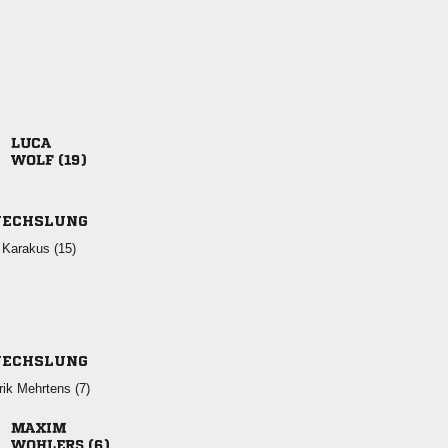

 
ECHSLUNG
  
ECHSLUNG
  

 