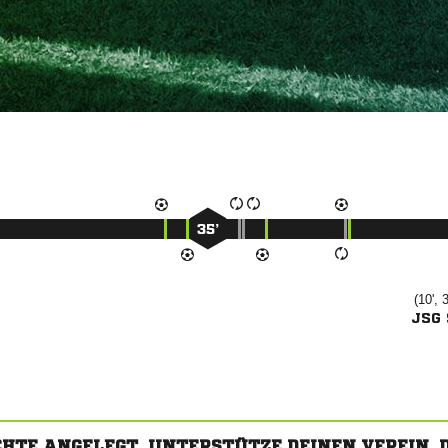
35’
(10', 
JSG
CHTE ANGELEGT. UNTERSTÜTZE DEINEN VEREIN,