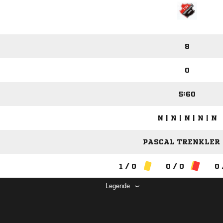
8
0
5:60
N | N | N | N | N
PASCAL TRENKLER (
1 / 0
0 / 0
0 
Legende