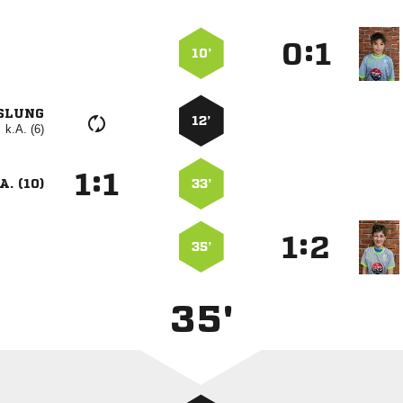
:


10’
SLUNG
12’
k.A. (6)
:


A. (10)
33’
:


35’
35'