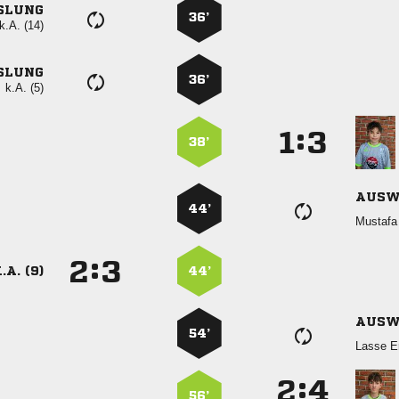
SLUNG
36’
k.A. (14)
SLUNG
36’
k.A. (5)
:


38’
AUSW
44’

:


.A. (9)
44’
AUSW
54’
 
:


56’