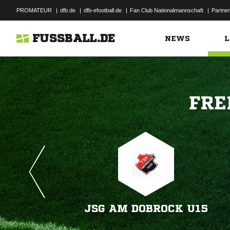
PROMATEUR
|
dfb.de
|
dfb-efootball.de
|
Fan Club Nationalmannschaft
|
Partner
FUSSBALL.DE
NEWS
L

JSG AM DOBROCK U15