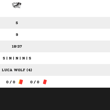
5
9
18:37
S | N | N | N | S
LUCA WOLF (4)
0 / 0
0 / 0