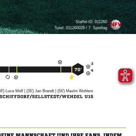
Staffel-ID:
011260
Spiel:
011260028 / 7. Spieltag

70’

38')


| (35')


| (56')


 SCHIFFDORF/SELLSTEDT/WEHDEL U15
 DEINE MANNSCHAFT UND IHRE FANS, INDEM