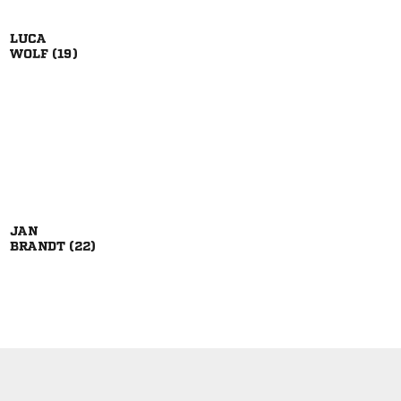

 

 