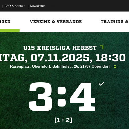
|
FAQ & Kontakt
|
Newsletter
Link
IGEN
VEREINE & VERBÄNDE
TRAINING &
U15 KREISLIGA HERBST
 


Rasenplatz, Oberndorf, Bahnhofstr. 26, 21787 Oberndorf
:


[1 : 2]