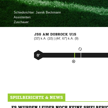
Schiedsrichter:
 
Assistenten:
Zuschauer:
JSG AM DOBROCK U15
(33') k.A. (10) | (44', 67') k.A. (9)
0’
SPIELBERICHTE & NEWS
ES WURDEN LEIDER NOCH KEINE SPIELBERI