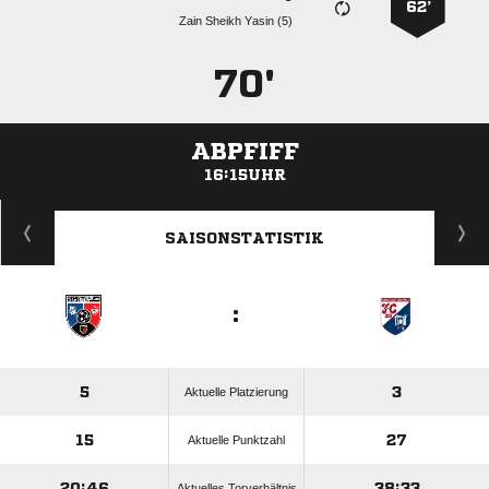
62’
   
70'
ABPFIFF
16:15UHR
ANZEIGE
SAISONSTATISTIK
:
5
3
Aktuelle Platzierung
15
27
Aktuelle Punktzahl
20:46
38:33
Aktuelles Torverhältnis