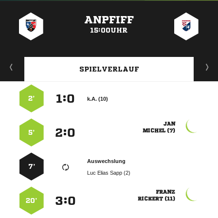
ANZEIGE
ANPFIFF
15:00UHR
SPIELVERLAUF
:


2’
k.A. (10)

:


 
5’
Auswechslung
7’
   

:


 
20’