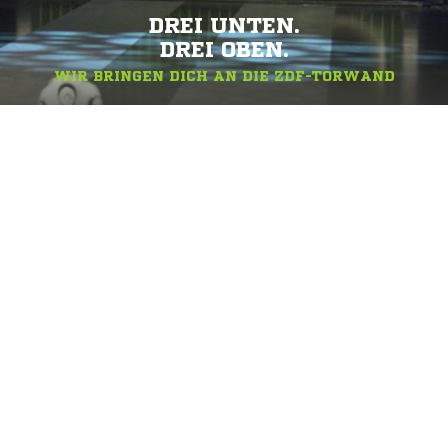
DREI UNTEN.
DREI OBEN.
WIR BRINGEN DICH AN DIE ZDF-TORWAND