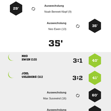
Auswechslung
29’
   
Auswechslung
35’
  
35'

:


 
40’

:


 
41’
Auswechslung
60’
  
Auswechslung