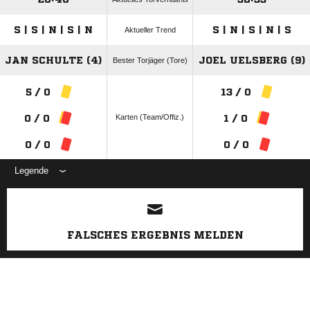
S | S | N | S | N
S | N | S | N | S
Aktueller Trend
JAN SCHULTE (4)
JOEL UELSBERG (9)
Bester Torjäger (Tore)
5 / 0
13 / 0
Karten (Team/Offiz.)
0 / 0
1 / 0
0 / 0
0 / 0
Legende
ANZEIGE
FALSCHES ERGEBNIS MELDEN