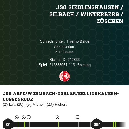
JSG SIEDLINGHAUSEN /​
SILBACH /​ WINTERBERG /​
ZÜSCHEN
Schiedsrichter:
 
Assistenten:
Zuschauer:
Staffel-ID:
212833
Spiel:
212833051 / 13. Spieltag
JSG ARPE/WORMBACH-DORLAR/SELLINGHAUSEN-
COBBENRODE
(2') k.A. (10) | (5')

| (20')

0’
35’