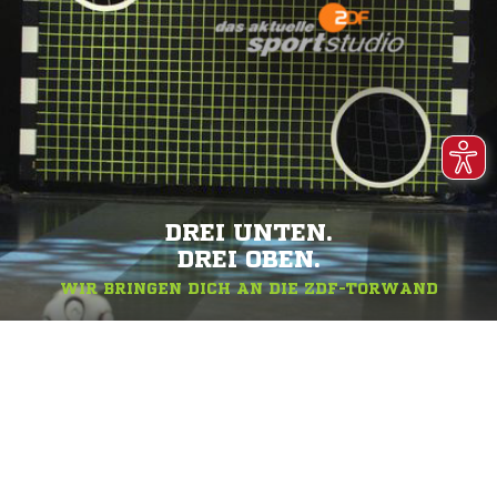
DREI UNTEN.
DREI OBEN.
WIR BRINGEN DICH AN DIE ZDF-TORWAND