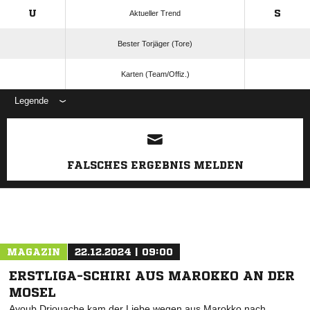
U
S
Aktueller Trend
Bester Torjäger (Tore)
Karten (Team/Offiz.)
Legende
ANZEIGE
FALSCHES ERGEBNIS MELDEN
MAGAZIN
22.12.2024 | 09:00
ERSTLIGA-SCHIRI AUS MAROKKO AN DER
MOSEL
Ayoub Driouache kam der Liebe wegen aus Marokko nach