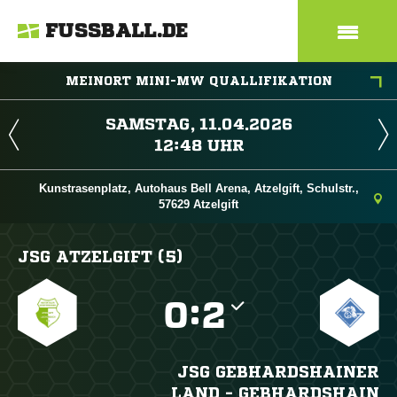
FUSSBALL.DE
MEINORT MINI-MW QUALLIFIKATION
 
 
Kunstrasenplatz, Autohaus Bell Arena, Atzelgift, Schulstr.,
57629 Atzelgift
JSG ATZELGIFT (5)

:

JSG GEBHARDSHAINER
LAND - GEBHARDSHAIN