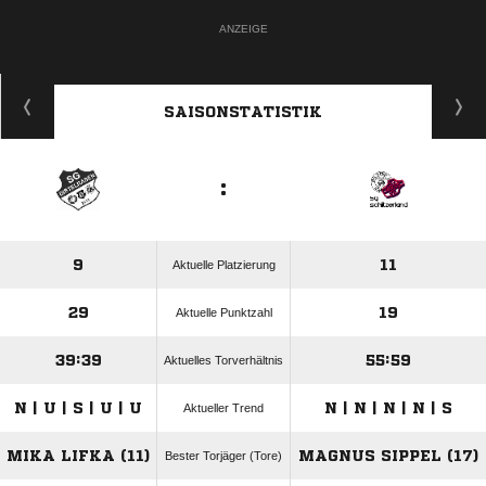
ANZEIGE
SAISONSTATISTIK
:
9
11
Aktuelle Platzierung
29
19
Aktuelle Punktzahl
39:39
55:59
Aktuelles Torverhältnis
N | U | S | U | U
N | N | N | N | S
Aktueller Trend
MIKA LIFKA (11)
MAGNUS SIPPEL (17)
Bester Torjäger (Tore)