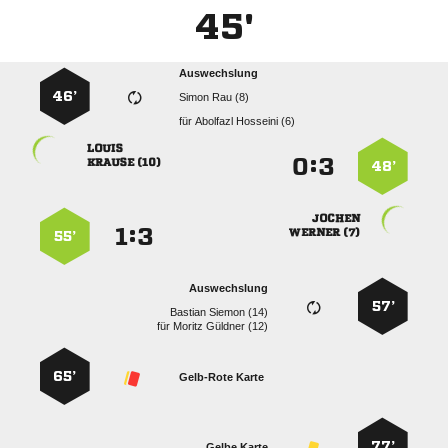
45'
Auswechslung
46’
  
für
  

:


 
48’

:


 
55’
Auswechslung
57’
  
für
  
65’
Gelb-Rote Karte
77’
Gelbe Karte