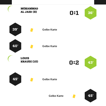

:


  
36’
39’
Gelbe Karte
40’
Gelbe Karte

:


 
43’
45’
Gelbe Karte
45’
Gelbe Karte