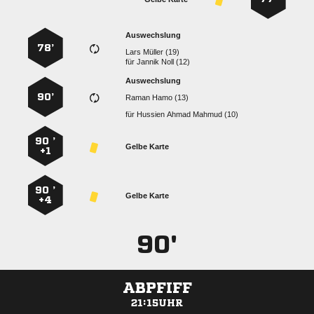
Auswechslung
78’
  
für
  
Auswechslung
90’
  
für
   
90 ’
Gelbe Karte
+1
90 ’
Gelbe Karte
+4
90'
ABPFIFF
21:15UHR