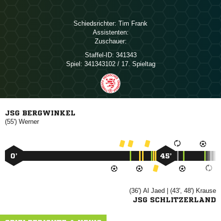
Schiedsrichter:
 
Assistenten:
Zuschauer:
Staffel-ID:
341343
Spiel:
341343102 / 17. Spieltag
JSG BERGWINKEL
(55')

0’
45’
(36')
 
| (43', 48')

JSG SCHLITZERLAND