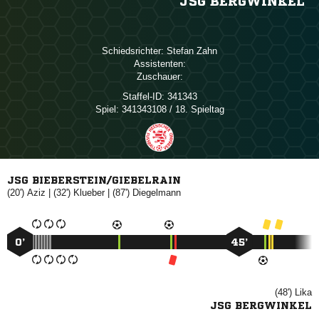
JSG BERGWINKEL
Schiedsrichter:
 
Assistenten:
Zuschauer:
Staffel-ID:
341343
Spiel:
341343108 / 18. Spieltag
JSG BIEBERSTEIN/GIEBELRAIN
(20')

| (32')

| (87')

0’
45’
(48')

JSG BERGWINKEL