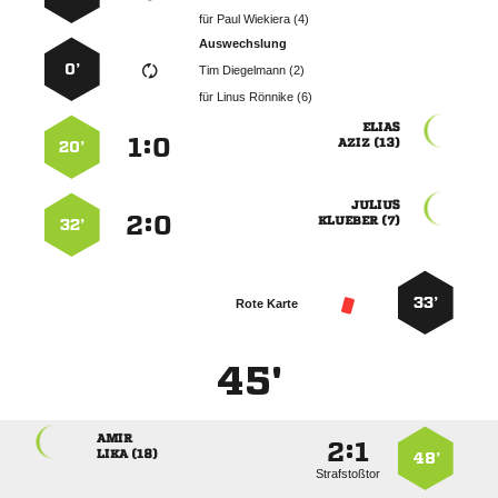
für
  
Auswechslung
0’
  
für
  

:


 
20’

:


 
32’
33’
Rote Karte
45'

:


 
48’
Strafstoßtor