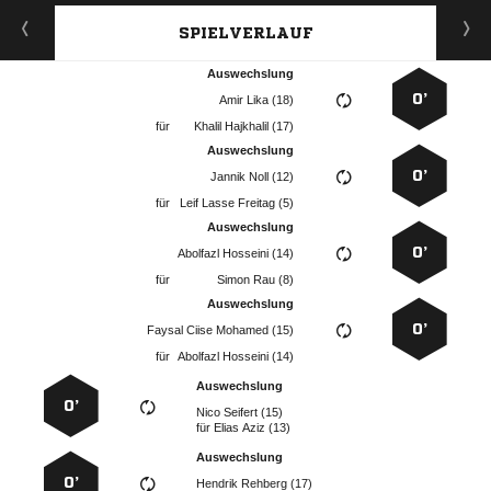
SPIELVERLAUF
Auswechslung
0’
  
für
  
Auswechslung
0’
  
für
   
Auswechslung
0’
  
für
  
Auswechslung
0’
   
für
  
Auswechslung
0’
  
für
  
Auswechslung
0’
  