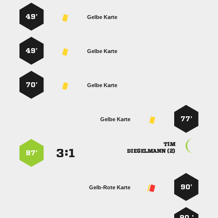
49’
Gelbe Karte
49’
Gelbe Karte
70’
Gelbe Karte
77’
Gelbe Karte

:


 
87’
90’
Gelb-Rote Karte
90 ’