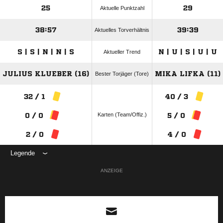
25
29
Aktuelle Punktzahl
38:57
39:39
Aktuelles Torverhältnis
S | S | N | N | S
N | U | S | U | U
Aktueller Trend
JULIUS KLUEBER (16)
MIKA LIFKA (11)
Bester Torjäger (Tore)
32 / 1
40 / 3
Karten (Team/Offiz.)
0 / 0
5 / 0
2 / 0
4 / 0
Legende
ANZEIGE