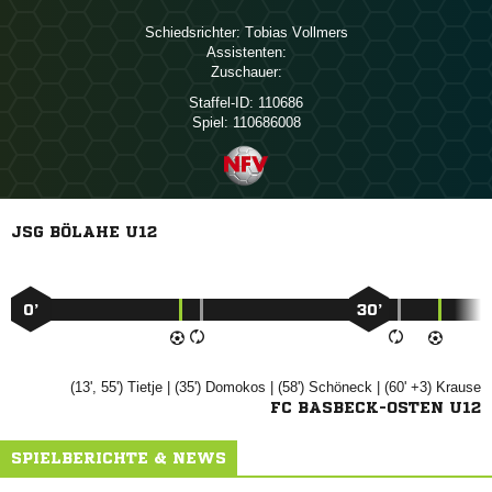
Schiedsrichter:
 
Assistenten:
Zuschauer:
Staffel-ID:
110686
Spiel:
110686008
JSG BÖLAHE U12
0’
30’
(13', 55')

| (35')

| (58')

| (60' +3)

FC BASBECK-OSTEN U12
SPIELBERICHTE & NEWS