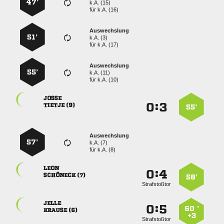
47’
k.A. (15)
für
k.A. (16)
Auswechslung
51’
k.A. (3)
für
k.A. (17)
Auswechslung
55’
k.A. (11)
für
k.A. (10)

:


 
55’
Auswechslung
57’
k.A. (7)
für
k.A. (8)

:


 
58’
Strafstoßtor

:


60 ’
 
+3
Strafstoßtor