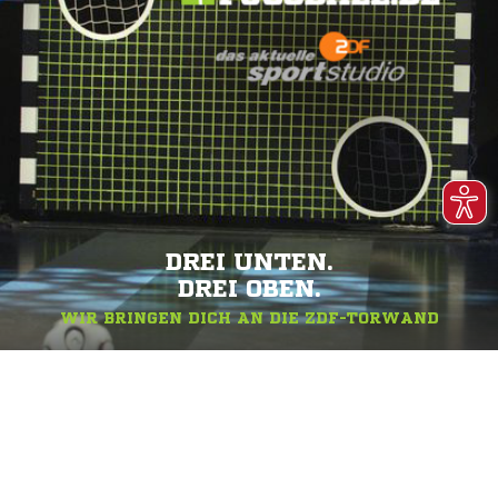
DREI UNTEN.
DREI OBEN.
WIR BRINGEN DICH AN DIE ZDF-TORWAND