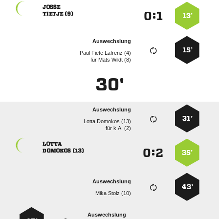

:


 
13’
Auswechslung
15’
   
für
  
30'
Auswechslung
31’
  
für
k.A. (2)

:


 
35’
Auswechslung
43’
  
Auswechslung