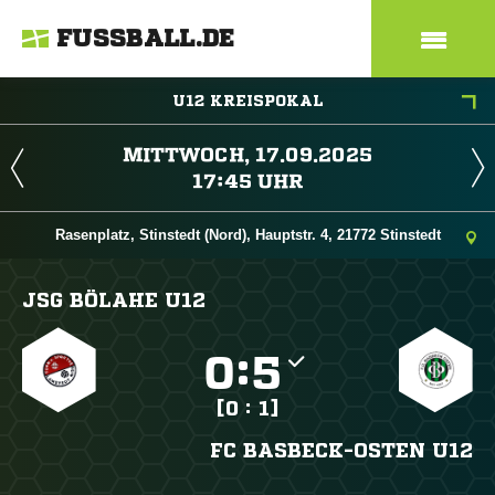
FUSSBALL.DE
U12 KREISPOKAL
 
 
Rasenplatz, Stinstedt (Nord), Hauptstr. 4, 21772 Stinstedt
JSG BÖLAHE U12

:

[0 : 1]
FC BASBECK-OSTEN U12