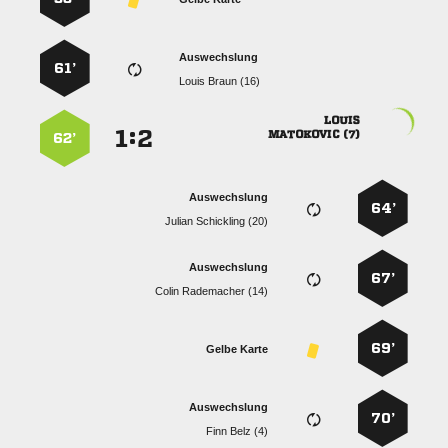
Auswechslung
61’
  

:


 
62’
Auswechslung
64’
  
Auswechslung
67’
  
69’
Gelbe Karte
Auswechslung
70’
  