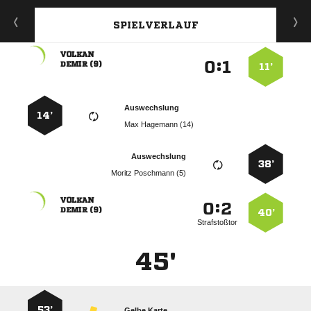
SPIELVERLAUF

:


 
11’
Auswechslung
14’
  
Auswechslung
38’
  

:


 
40’
Strafstoßtor
45'
53’
Gelbe Karte