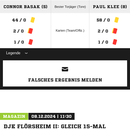
CONNOR BASAK (5)
PAUL KLEE (8)
Bester Torjäger (Tore)
44 / 0
58 / 0
Karten (Team/Offiz.)
2 / 0
2 / 0
1 / 0
1 / 0
Legende
ANZEIGE
FALSCHES ERGEBNIS MELDEN
MAGAZIN
08.12.2024 | 11:30
DJK FLÖRSHEIM II: GLEICH 15-MAL