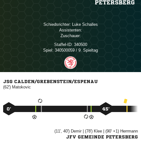
PETERSBERG
Schiedsrichter:
 
Assistenten:
Zuschauer:
Staffel-ID:
340500
Spiel:
340500059 / 9. Spieltag
JSG CALDEN/GREBENSTEIN/ESPENAU
(62')

0’
45’
(11', 40')

| (78')

| (90' +1)

JFV GEMEINDE PETERSBERG