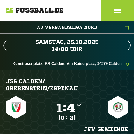
FUSSBALL.DE
AJ VERBANDSLIGA NORD
 
 
Kunstrasenplatz, KR Calden, Am Kaiserplatz, 34379 Calden
JSG CALDEN/​
GREBENSTEIN/​ESPENAU

:

[0 : 2]
JFV GEMEINDE