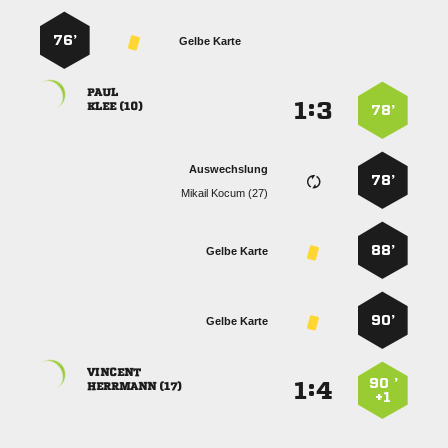
76’
Gelbe Karte

:


 
78’
Auswechslung
78’
  
88’
Gelbe Karte
90’
Gelbe Karte

90 ’
:


 
+1