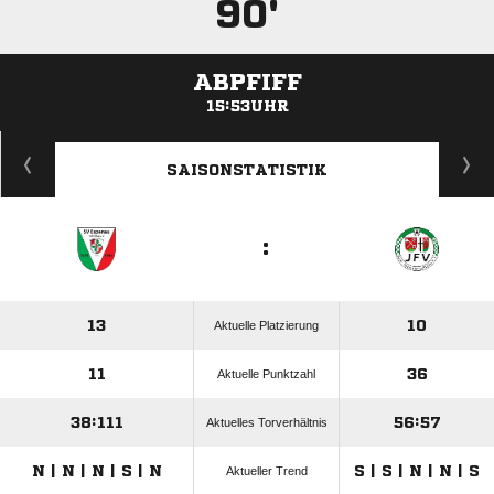
90'
ABPFIFF
15:53UHR
ANZEIGE
SAISONSTATISTIK
:
13
10
Aktuelle Platzierung
11
36
Aktuelle Punktzahl
38:111
56:57
Aktuelles Torverhältnis
N | N | N | S | N
S | S | N | N | S
Aktueller Trend