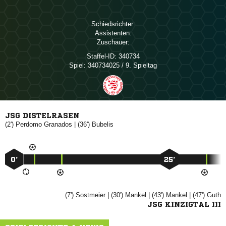
Schiedsrichter:
Assistenten:
Zuschauer:
Staffel-ID:
340734
Spiel:
340734025 / 9. Spieltag
JSG DISTELRASEN
(2')
 
| (36')

0’
25’
(7')

| (30')

| (43')

| (47')

JSG KINZIGTAL III