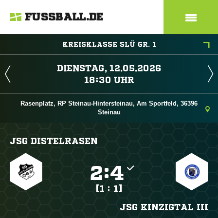
FUSSBALL.DE
KREISKLASSE SLÜ GR. 1
 
 
Rasenplatz, RP Steinau-Hintersteinau, Am Sportfeld, 36396
Steinau
JSG DISTELRASEN

:

[1 : 1]
JSG KINZIGTAL III