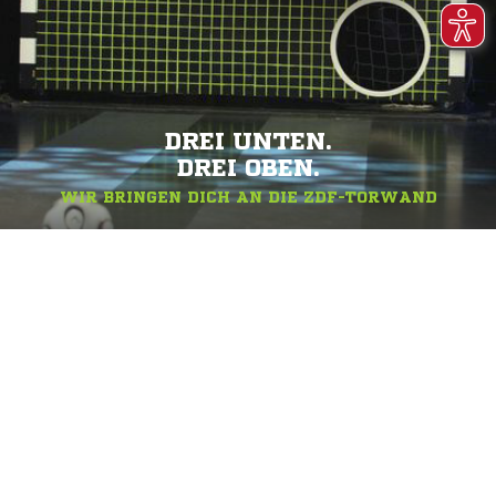
DREI UNTEN.
DREI OBEN.
WIR BRINGEN DICH AN DIE ZDF-TORWAND