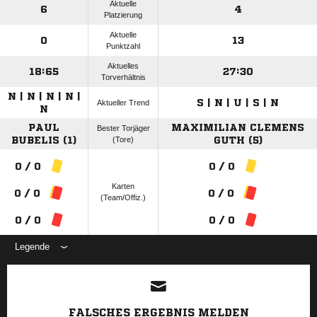
Aktuelle
6
4
Platzierung
Aktuelle
0
13
Punktzahl
Aktuelles
18:65
27:30
Torverhältnis
N | N | N | N |
S | N | U | S | N
Aktueller Trend
N
PAUL
MAXIMILIAN CLEMENS
Bester Torjäger
BUBELIS (1)
(Tore)
GUTH (5)
0 / 0
0 / 0
Karten
0 / 0
0 / 0
(Team/Offiz.)
0 / 0
0 / 0
Legende
ANZEIGE
FALSCHES ERGEBNIS MELDEN