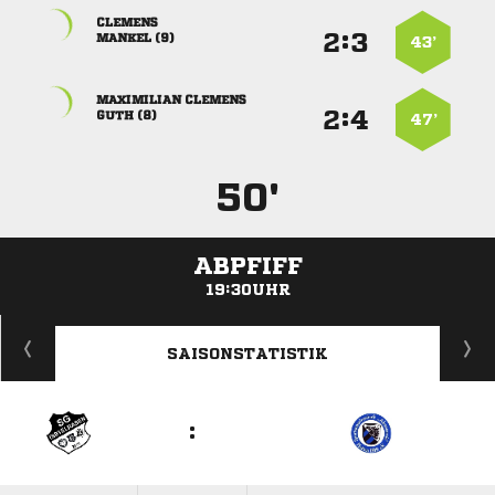

:


 
43’
 
:


 
47’
50'
ABPFIFF
19:30UHR
ANZEIGE
SAISONSTATISTIK
: