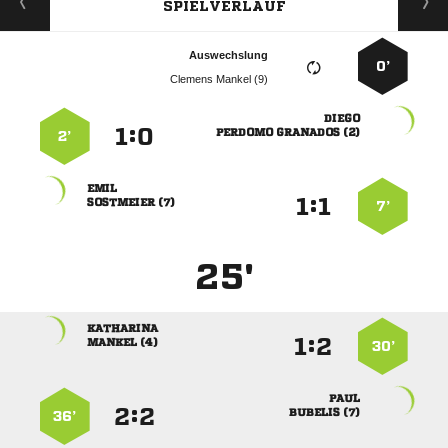
SPIELVERLAUF
Auswechslung
0’
  

:


  
2’

:


 
7’
25'

:


 
30’

:


 
36’