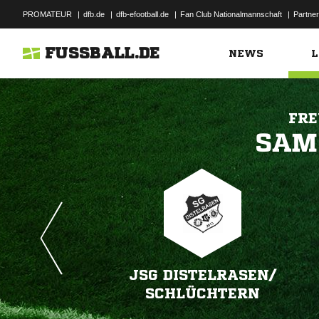
PROMATEUR
|
dfb.de
|
dfb-efootball.de
|
Fan Club Nationalmannschaft
|
Partner
FUSSBALL.DE
NEWS
L
FRE

JSG DISTELRASEN/​
SCHLÜCHTERN