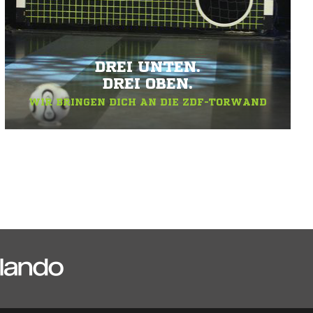
DREI UNTEN.
DREI OBEN.
WIR BRINGEN DICH AN DIE ZDF-TORWAND