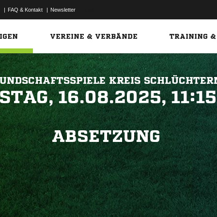
|
FAQ & Kontakt
|
Newsletter
Link
IGEN
VEREINE & VERBÄNDE
TRAINING &
UNDSCHAFTSSPIELE KREIS SCHLÜCHTER
 


ABSETZUNG