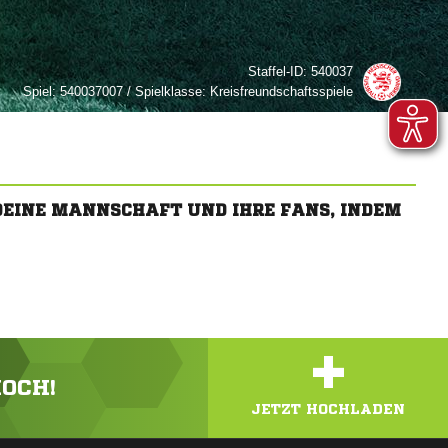
Staffel-ID:
540037
Spiel:
540037007 / Spielklasse: Kreisfreundschaftsspiele
 DEINE MANNSCHAFT UND IHRE FANS, INDEM
+
HOCH!
JETZT HOCHLADEN