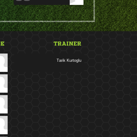
NK
TRAINER
 