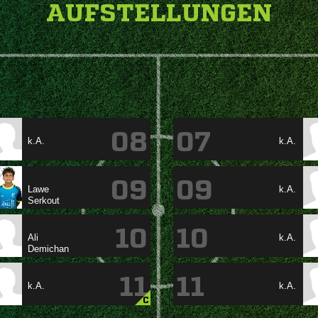
AUFSTELLUNGEN
08
07
k.A.
k.A.
09
09

k.A.

10
10

k.A.

11
11
k.A.
k.A.
C