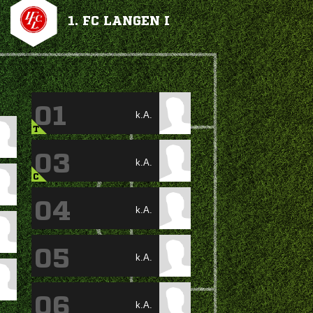
1. FC LANGEN I
01
k.A.
T
03
k.A.
C
04
k.A.
05
k.A.
06
k.A.