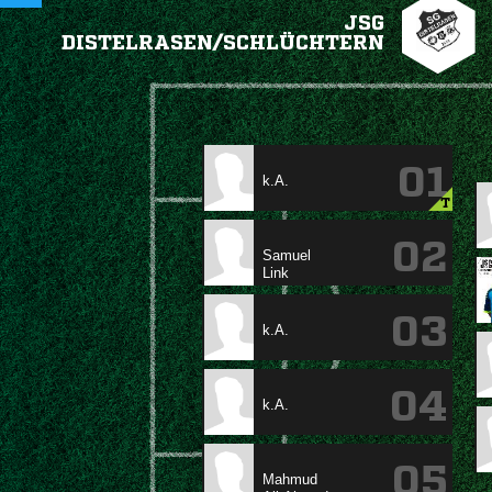
JSG
DISTELRASEN/SCHLÜCHTERN
01
k.A.
T
02


03
k.A.
04
k.A.
05
