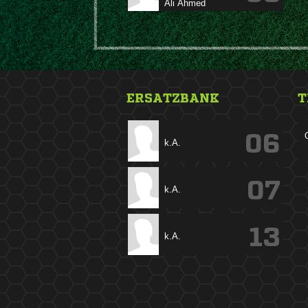
 
ERSATZBANK
T
06
k.A.
07
k.A.
13
k.A.