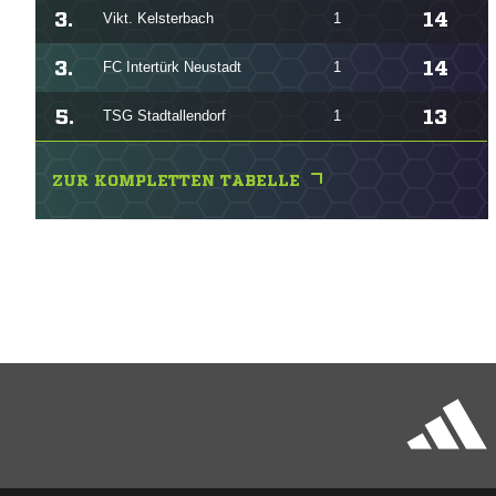
3.
14
Vikt. Kelsterbach
1
3.
14
FC Intertürk Neustadt
1
5.
13
TSG Stadtallendorf
1
ZUR KOMPLETTEN TABELLE