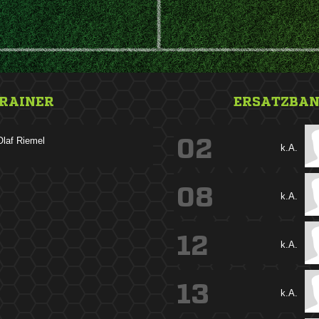
RAINER
ERSATZBA
 
02
k.A.
08
k.A.
12
k.A.
13
k.A.